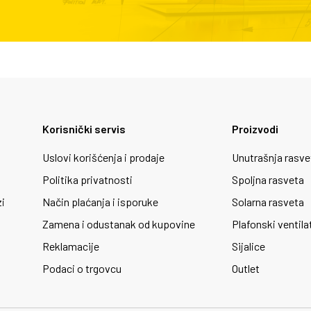
Korisnički servis
Proizvodi
Uslovi korišćenja i prodaje
Unutrašnja rasve
Politika privatnosti
Spoljna rasveta
zi
Način plaćanja i isporuke
Solarna rasveta
Zamena i odustanak od kupovine
Plafonski ventila
Reklamacije
Sijalice
Podaci o trgovcu
Outlet