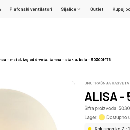
a
Plafonski ventilatori
Sijalice
Outlet
Kupuj po
pa – metal, izgled drveta, tamna – staklo, bela – 503001476
UNUTRAŠNJA RASVETA
ALISA -
Šifra proizvoda: 50
Lager:
Dostupno u 
Rok isporuke 7 - 