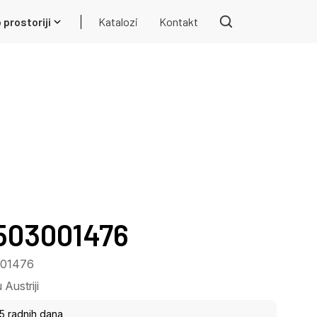
 prostoriji
Katalozi
Kontakt
 503001476
3001476
Austriji
15 radnih dana