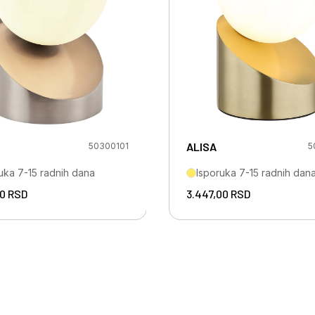
ALISA
50300101
5
uka 7-15 radnih dana
Isporuka 7-15 radnih dan
00
RSD
3.447,00
RSD