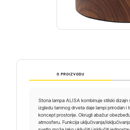
O PROIZVODU
Stona lampa ALISA kombinuje stilski dizajn
izgledu tamnog drveta daje lampi prirodan i 
koncept prostorije. Okrugli abažur obezbeđuj
atmosferu. Funkcija uključivanja/isključivan
svetlo može lako uključiti i isključiti jedno