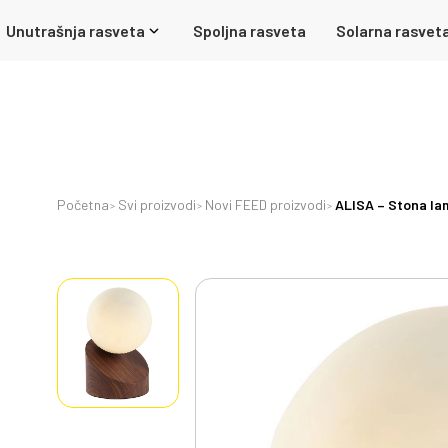
Unutrašnja rasveta
Spoljna rasveta
Solarna rasvet
Početna
Svi proizvodi
Novi FEED proizvodi
ALISA – Stona lam