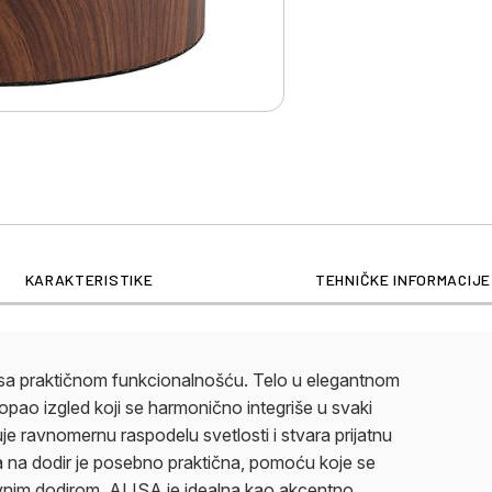
KARAKTERISTIKE
TEHNIČKE INFORMACIJE
 sa praktičnom funkcionalnošću. Telo u elegantnom
topao izgled koji se harmonično integriše u svaki
e ravnomernu raspodelu svetlosti i stvara prijatnu
ja na dodir je posebno praktična, pomoću koje se
stavnim dodirom. ALISA je idealna kao akcentno