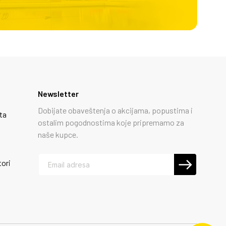
Newsletter
Dobijate obaveštenja o akcijama, popustima i
ta
ostalim pogodnostima koje pripremamo za
naše kupce.
tori