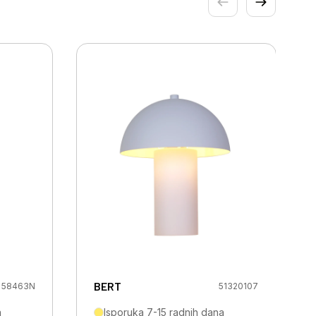
BERT
58463N
51320107
a
Isporuka 7-15 radnih dana