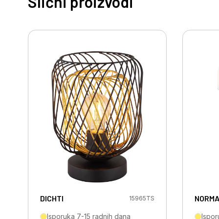
Slični proizvodi
DICHTI
NORM
15965TS
Isporuka 7-15 radnih dana
Ispor