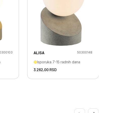
ALISA
0300103
50300148
a
Isporuka 7-15 radnih dana
3.262,00
RSD