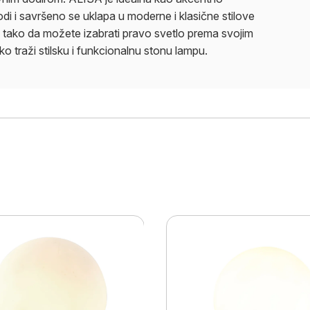
odi i savršeno se uklapa u moderne i klasične stilove
, tako da možete izabrati pravo svetlo prema svojim
o traži stilsku i funkcionalnu stonu lampu.