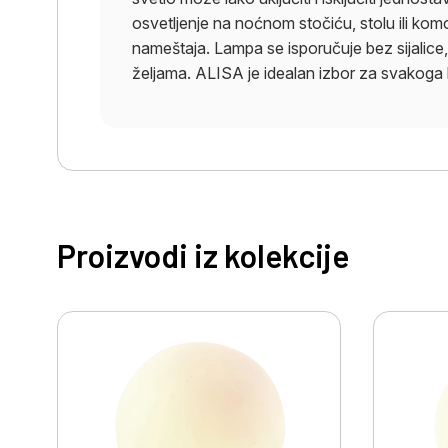
osvetljenje na noćnom stočiću, stolu ili kom
nameštaja. Lampa se isporučuje bez sijalice
željama. ALISA je idealan izbor za svakoga k
Proizvodi iz kolekcije