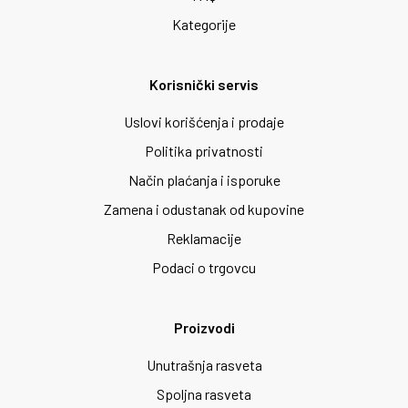
Kategorije
Korisnički servis
Uslovi korišćenja i prodaje
Politika privatnosti
Način plaćanja i isporuke
Zamena i odustanak od kupovine
Reklamacije
Podaci o trgovcu
Proizvodi
Unutrašnja rasveta
Spoljna rasveta