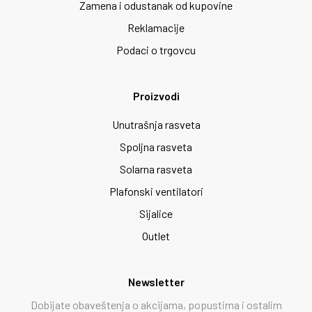
Zamena i odustanak od kupovine
Reklamacije
Podaci o trgovcu
Proizvodi
Unutrašnja rasveta
Spoljna rasveta
Solarna rasveta
Plafonski ventilatori
Sijalice
Outlet
Newsletter
Dobijate obaveštenja o akcijama, popustima i ostalim