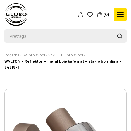
(
0
)
Početna
Svi proizvodi
Novi FEED proizvodi
WALTON – Reflektori – metal boje kafe mat – staklo boje dima –
54318-1