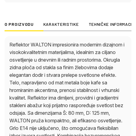
izbor izvora svetlosti. Kombinacija bezvremenskog
dizajna, kvalitetnih materijala i fokusiranog
osvetljenja čini WALTON stilskim akcentom za
O PROIZVODU
KARAKTERISTIKE
TEHNIČKE INFORMACIJ
hodnike, dnevne sobe ili radne prostore.
Reflektor WALTON impresionira modernim dizajnom i
visokokvalitetnim materijalima, idealnim za ciljano
osvetljenje u dnevnim ili radnim prostorima. Okrugla
zidna ploča od stakla sa finim žlebovima dodaje
elegantan dodir i stvara prelepe svetlosne efekte.
Telo, napravljeno od mat metala boje kafe sa
hromiranim akcentima, prenosi stabilnost i vrhunski
kvalitet. Reflektor ima dimljeni, providni i gradijentni
stakleni abažur koji prijatno raspoređuje svetlost bez
odsjaja. Sa dimenzijama Š: 80 mm, D: 125 mm,
WALTON pruža kompaktno, ali efikasno osvetljenje.
Grlo E14 nije uključeno, što omogućava fleksibilan
izbor izvora svetlosti. Kombinacija bezvremenskog