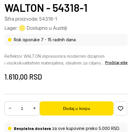
WALTON - 54318-1
Šifra proizvoda: 54318-1
Lager:
Dostupno u Austriji
Rok isporuke 7 - 15 radnih dana
Reflektor WALTON impresionira modernim dizajnom
Pročitaj više
i visokokvalitetnim materijalima, idealnim za ciljano
osvetljenje u dnevnim ili radnim prostorima. Okrugla
1.610,00
RSD
zidna ploča od stakla sa finim žlebovima dodaje
elegantan dodir i stvara prelepe svetlosne efekte.
Telo, napravljeno od mat metala boje kafe sa
hromiranim akcentima, prenosi stabilnost i vrhunski
kvalitet. Reflektor ima dimljeni, providni i gradijentni
Dodaj u korpu
stakleni abažur koji prijatno raspoređuje svetlost
bez odsjaja. Sa dimenzijama Š: 80 mm, D: 125 mm,
WALTON pruža kompaktno, ali efikasno osvetljenje.
Besplatna dostava
za sve kupovine preko 5.000 RSD.
Grlo E14 nije uključeno, što omogućava fleksibilan