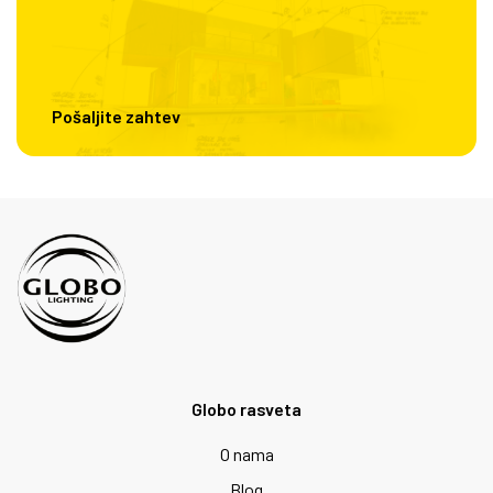
Pošaljite zahtev
Globo rasveta
O nama
Blog