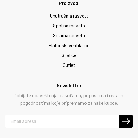
Proizvodi
Unutrašnja rasveta
Spoljna rasveta
Solarna rasveta
Plafonski ventilatori
Sijalice
Outlet
Newsletter
Dobijate obaveštenja o akcijama, popustima i ostalim
pogodnostima koje pripremamo za naše kupce.