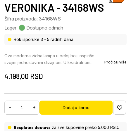
VERONIKA - 34168WS
Šifra proizvoda: 34168WS
Lager:
Dostupno odmah
Rok isporuke 3 - 5 radnih dana
Ova moderna zidna lampa u beloj boji inspiriše
Pročitaj više
svojim jednostavnim dizajnom. U kvadratnom
kućištu (10 cm) nalazi se LED panel koji sija toplo
4.198,00
RSD
belom svetlošću od 3000 Kelvina i time pruža
prijatnu atmosferu. Stepen zaštite od prskanja vode
IP44 osigurava bezbedno postavljanje svetiljke na
otvorenom.
Dodaj u korpu
Besplatna dostava
za sve kupovine preko 5.000 RSD.