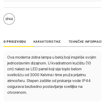
O PROIZVODU
KARAKTERISTIKE
TEHNIČKE INFORMACIJ
Ova moderna zidna lampa u beloj boji inspiriše svojim
jednostavnim dizajnom. U kvadratnom kućištu (10
cm) nalazi se LED panel koji sija toplo belom
svetlošću od 3000 Kelvina i time pruža prijatnu
atmosferu. Stepen zaštite od prskanja vode IP44
osigurava bezbedno postavljanje svetiljke na
otvorenom.