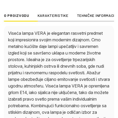
odličan izbor za svakoga ko traži moderan,
elegantan izvor svetlosti. Bilo da je u pitanju
O PROIZVODU
KARAKTERISTIKE
TEHNIČKE INFORMACIJ
minimalistički ili industrijski stil nameštaja – viseća
lampa VERA uvek postavlja atraktivne akcente.
Viseća lampa VERA je elegantan rasvetni predmet
koji impresionira svojim modernim dizajnom. Crno
metalno kućište daje lampi upečatljiv i savremen
izgled koji se savršeno uklapa u moderne životne
prostore. Idealna je za osvetljenje trpezarijskih
stolova, kuhinjskih ostrva ili dnevnih soba, gde nudi
prijatnu i ravnomernu raspodelu svetlosti. Abažur
lampe obezbeđuje ciljano emitovanje svetlosti i stvara
ugodnu atmosferu. Viseća lampa VERA je opremljena
grlom E14, iako sijalica nije uključena, tako da možete
izabrati pravo svetlo prema vašim individualnim
potrebama. Kombinujući funkcionalno osvetljenje sa
stilskim dizajnom, ova lampa je odličan izbor za