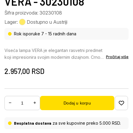
VERA - 30230108
Šifra proizvoda: 30230108
Lager:
Dostupno u Austriji
Rok isporuke 7 - 15 radnih dana
Viseća lampa VERA je elegantan rasvetni predmet
Pročitaj više
koji impresionira svojim modernim dizajnom. Crno
metalno kućište daje lampi upečatljiv i savremen
2.957,00
RSD
izgled koji se savršeno uklapa u moderne životne
prostore. Idealna je za osvetljenje trpezarijskih
stolova, kuhinjskih ostrva ili dnevnih soba, gde nudi
prijatnu i ravnomernu raspodelu svetlosti. Abažur
lampe obezbeđuje ciljano emitovanje svetlosti i
Dodaj u korpu
stvara ugodnu atmosferu. Viseća lampa VERA je
opremljena grlom E14, iako sijalica nije uključena,
tako da možete izabrati pravo svetlo prema vašim
Besplatna dostava
za sve kupovine preko 5.000 RSD.
individualnim potrebama. Kombinujući funkcionalno
osvetljenje sa stilskim dizajnom, ova lampa je