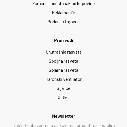
Zamena i odustanak od kupovine
Reklamacije
Podaci o trgovcu
Proizvodi
Unutrašnja rasveta
Spoljna rasveta
Solarna rasveta
Plafonski ventilatori
Sijalice
Outlet
Newsletter
Dobijate obaveštenja o akcijama, popustima i ostalim