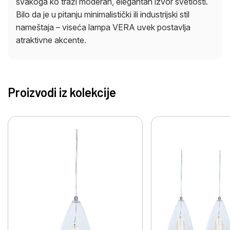
svakoga ko traži moderan, elegantan izvor svetlosti.
Bilo da je u pitanju minimalistički ili industrijski stil
nameštaja – viseća lampa VERA uvek postavlja
atraktivne akcente.
Proizvodi iz kolekcije