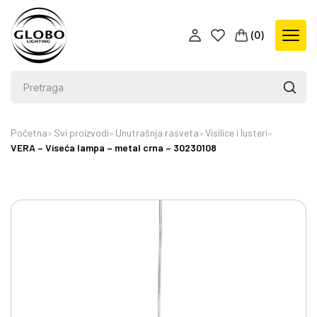
(
0
)
Početna
Svi proizvodi
Unutrašnja rasveta
Visilice i lusteri
VERA – Viseća lampa – metal crna – 30230108