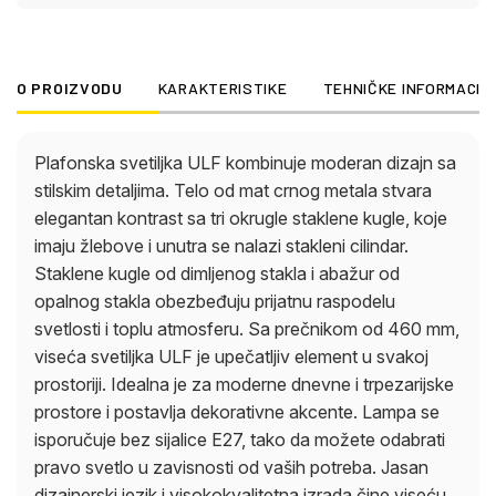
vaših potreba. Jasan dizajnerski jezik i
visokokvalitetna izrada čine viseću svetiljku ULF
bezvremenskom atrakcijom koja odlično izgleda i u
O PROIZVODU
KARAKTERISTIKE
TEHNIČKE INFORMACIJ
modernim i u klasičnim stilovima nameštaja.
Plafonska svetiljka ULF kombinuje moderan dizajn sa
stilskim detaljima. Telo od mat crnog metala stvara
elegantan kontrast sa tri okrugle staklene kugle, koje
imaju žlebove i unutra se nalazi stakleni cilindar.
Staklene kugle od dimljenog stakla i abažur od
opalnog stakla obezbeđuju prijatnu raspodelu
svetlosti i toplu atmosferu. Sa prečnikom od 460 mm,
viseća svetiljka ULF je upečatljiv element u svakoj
prostoriji. Idealna je za moderne dnevne i trpezarijske
prostore i postavlja dekorativne akcente. Lampa se
isporučuje bez sijalice E27, tako da možete odabrati
pravo svetlo u zavisnosti od vaših potreba. Jasan
dizajnerski jezik i visokokvalitetna izrada čine viseću