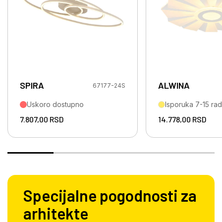
SPIRA
ALWINA
67177-24S
Uskoro dostupno
Isporuka 7-15 ra
7.807,00
RSD
14.778,00
RSD
Specijalne pogodnosti za
arhitekte