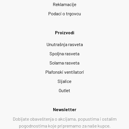
Reklamacije
Podaci o trgovcu
Proizvodi
Unutrašnja rasveta
Spoljna rasveta
Solarna rasveta
Plafonski ventilatori
Sijalice
Outlet
Newsletter
Dobijate obaveštenja o akcijama, popustima i ostalim
pogodnostima koje pripremamo za naše kupce.