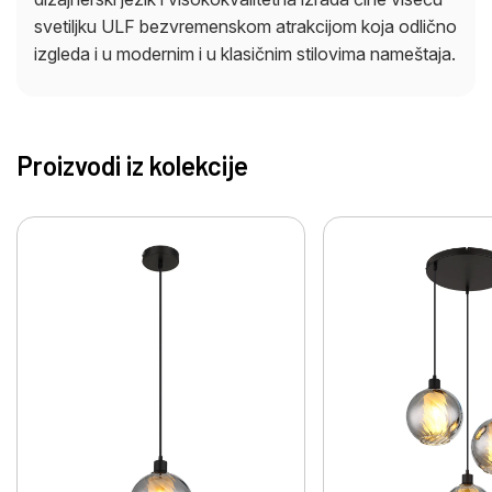
svetiljku ULF bezvremenskom atrakcijom koja odlično
izgleda i u modernim i u klasičnim stilovima nameštaja.
Proizvodi iz kolekcije