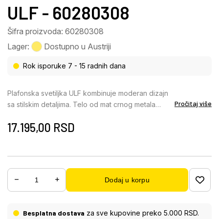
ULF - 60280308
Šifra proizvoda: 60280308
Lager:
Dostupno u Austriji
Rok isporuke 7 - 15 radnih dana
Plafonska svetiljka ULF kombinuje moderan dizajn
Pročitaj više
sa stilskim detaljima. Telo od mat crnog metala
stvara elegantan kontrast sa tri okrugle staklene
17.195,00
RSD
kugle, koje imaju žlebove i unutra se nalazi stakleni
cilindar. Staklene kugle od dimljenog stakla i abažur
od opalnog stakla obezbeđuju prijatnu raspodelu
svetlosti i toplu atmosferu. Sa prečnikom od 460
mm, viseća svetiljka ULF je upečatljiv element u
Dodaj u korpu
svakoj prostoriji. Idealna je za moderne dnevne i
trpezarijske prostore i postavlja dekorativne
akcente. Lampa se isporučuje bez sijalice E27, tako
Besplatna dostava
za sve kupovine preko 5.000 RSD.
da možete odabrati pravo svetlo u zavisnosti od