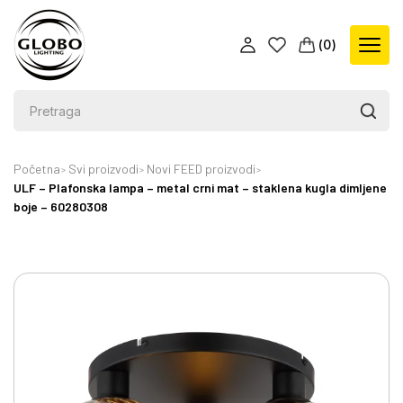
(
0
)
Početna
Svi proizvodi
Novi FEED proizvodi
ULF – Plafonska lampa – metal crni mat – staklena kugla dimljene
boje – 60280308