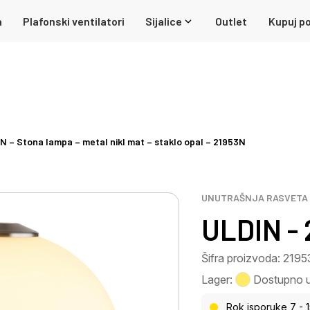
a
Plafonski ventilatori
Sijalice
Outlet
Kupuj po
N – Stona lampa – metal nikl mat – staklo opal – 21953N
UNUTRAŠNJA RASVETA
ULDIN -
Šifra proizvoda: 219
Lager:
Dostupno u 
Rok isporuke 7 - 