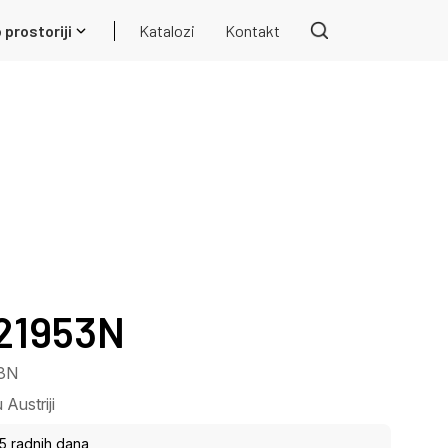
 prostoriji
Katalozi
Kontakt
 21953N
53N
Austriji
15 radnih dana