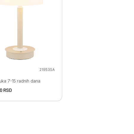
21953SA
uka 7-15 radnih dana
00
RSD