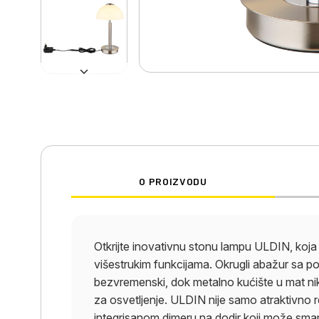
O PROIZVODU
Otkrijte inovativnu stonu lampu ULDIN, koja
višestrukim funkcijama. Okrugli abažur sa p
bezvremenski, dok metalno kućište u mat nikl
za osvetljenje. ULDIN nije samo atraktivno re
integrisanom dimeru na dodir koji može sman