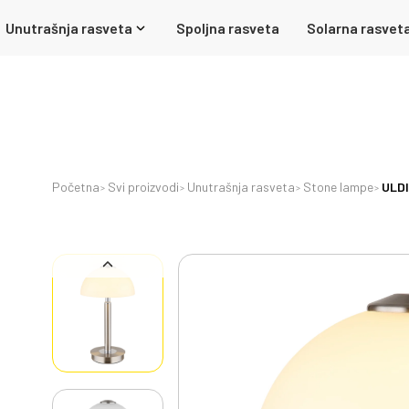
Unutrašnja rasveta
Spoljna rasveta
Solarna rasvet
Početna
Svi proizvodi
Unutrašnja rasveta
Stone lampe
ULDI