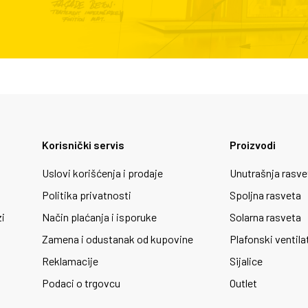
Korisnički servis
Proizvodi
Uslovi korišćenja i prodaje
Unutrašnja rasve
Politika privatnosti
Spoljna rasveta
zi
Način plaćanja i isporuke
Solarna rasveta
Zamena i odustanak od kupovine
Plafonski ventila
Reklamacije
Sijalice
Podaci o trgovcu
Outlet