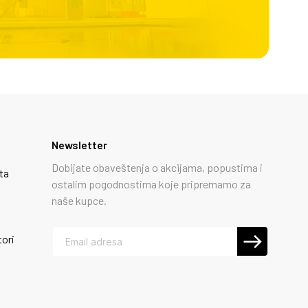
Newsletter
Dobijate obaveštenja o akcijama, popustima i
ta
ostalim pogodnostima koje pripremamo za
naše kupce.
tori