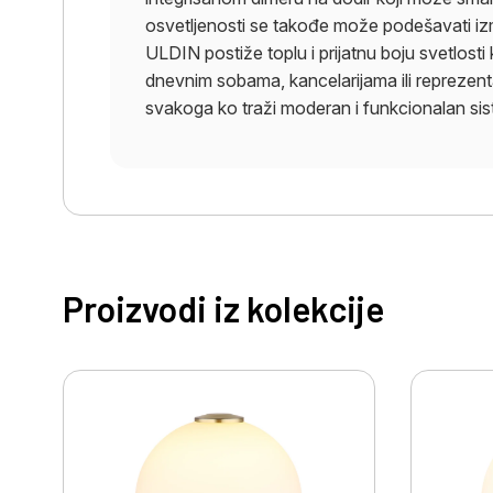
osvetljenosti se takođe može podešavati i
ULDIN postiže toplu i prijatnu boju svetlosti 
dnevnim sobama, kancelarijama ili reprezent
svakoga ko traži moderan i funkcionalan sis
Proizvodi iz kolekcije