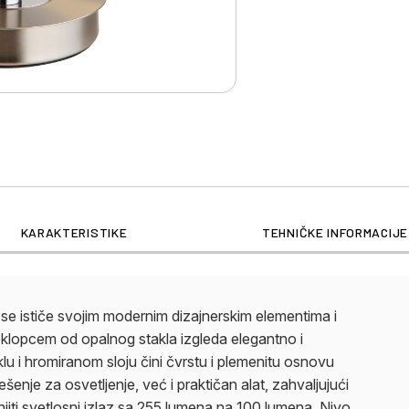
KARAKTERISTIKE
TEHNIČKE INFORMACIJE
 se ističe svojim modernim dizajnerskim elementima i
oklopcem od opalnog stakla izgleda elegantno i
u i hromiranom sloju čini čvrstu i plemenitu osnovu
šenje za osvetljenje, već i praktičan alat, zahvaljujući
jiti svetlosni izlaz sa 255 lumena na 100 lumena. Nivo