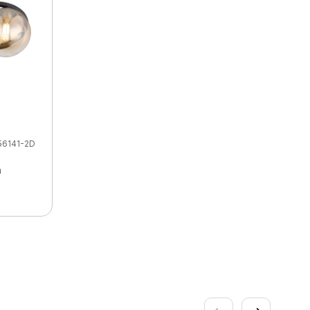
56141-2D
a