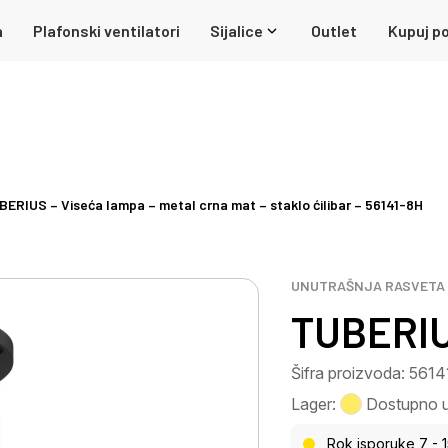
a
Plafonski ventilatori
Sijalice
Outlet
Kupuj po
BERIUS – Viseća lampa – metal crna mat – staklo ćilibar – 56141-8H
UNUTRAŠNJA RASVETA
TUBERIU
Šifra proizvoda: 561
Lager:
Dostupno u 
Rok isporuke 7 - 