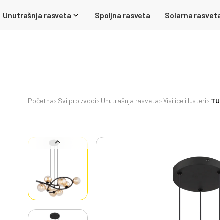
Unutrašnja rasveta
Spoljna rasveta
Solarna rasvet
Početna
Svi proizvodi
Unutrašnja rasveta
Visilice i lusteri
TU