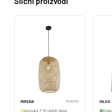
Slični proizvodi
MIRENA
HILKO
15367H2
Isporuka 7-15 radnih dana
Dost