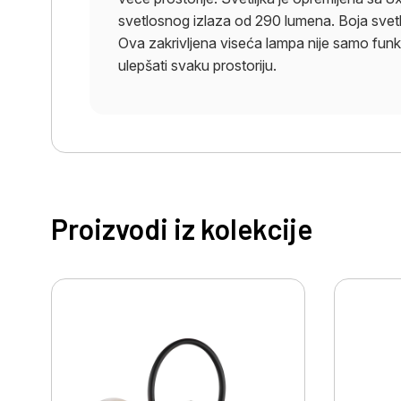
svetlosnog izlaza od 290 lumena. Boja svetl
Ova zakrivljena viseća lampa nije samo funkci
ulepšati svaku prostoriju.
Proizvodi iz kolekcije