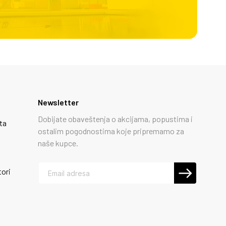
Newsletter
Dobijate obaveštenja o akcijama, popustima i
ta
ostalim pogodnostima koje pripremamo za
naše kupce.
tori