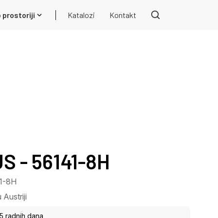
 prostoriji
Katalozi
Kontakt
S - 56141-8H
41-8H
Austriji
15 radnih dana