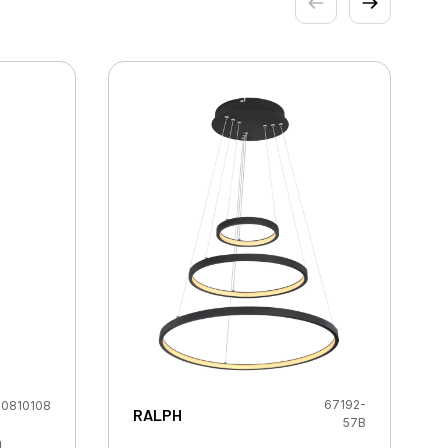
67192-
0810108
RALPH
57B
a