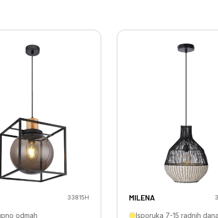
MILENA
33815H
3
upno odmah
Isporuka 7-15 radnih dan