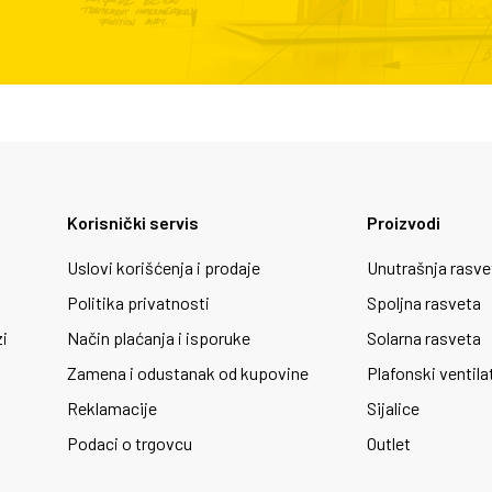
Korisnički servis
Proizvodi
Uslovi korišćenja i prodaje
Unutrašnja rasve
Politika privatnosti
Spoljna rasveta
zi
Način plaćanja i isporuke
Solarna rasveta
Zamena i odustanak od kupovine
Plafonski ventila
Reklamacije
Sijalice
Podaci o trgovcu
Outlet