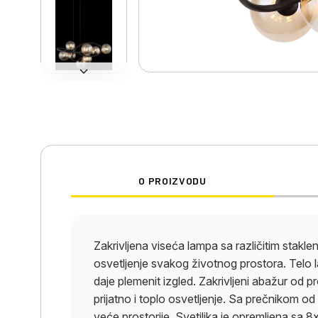
O PROIZVODU
Zakrivljena viseća lampa sa različitim stakl
osvetljenje svakog životnog prostora. Telo 
daje plemenit izgled. Zakrivljeni abažur od 
prijatno i toplo osvetljenje. Sa prečnikom o
veće prostorije. Svetiljka je opremljena sa