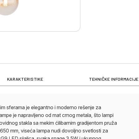
KARAKTERISTIKE
TEHNIČKE INFORMACIJE
enim sferama je elegantno i moderno rešenje za
lampe je napravljeno od mat crnog metala, što lampi
providnog stakla sa mekim ćilibarnim gradijentom pruža
d 650 mm, viseća lampa nudi dovoljno svetlosti za
 8xG9 LED sijalica, svaka snage 3,5W i ukupnog