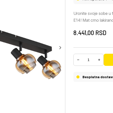
Uronite svoje sobe u f
E14! Mat crno lakiran
varijantama od ćilibar
8.441,00
RSD
osvetljenje. Sa velič
ostavlja impresivan ut
omogućava da odredite
maksimalne snage od
ciljane akcente osvetlj
Besplatna dostav