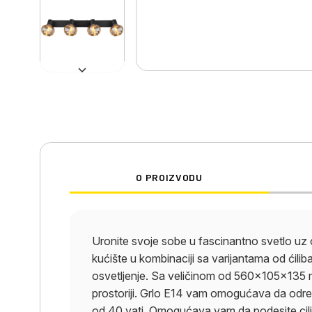
O PROIZVODU
Uronite svoje sobe u fascinantno svetlo uz o
kućište u kombinaciji sa varijantama od ćili
osvetljenje. Sa veličinom od 560x105x135 mm
prostoriji. Grlo E14 vam omogućava da odred
od 40 vati. Omogućava vam da podesite cilja