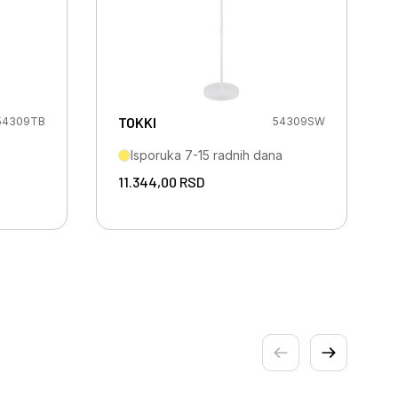
TOKKI
54309TB
54309SW
Isporuka 7-15 radnih dana
11.344,00
RSD