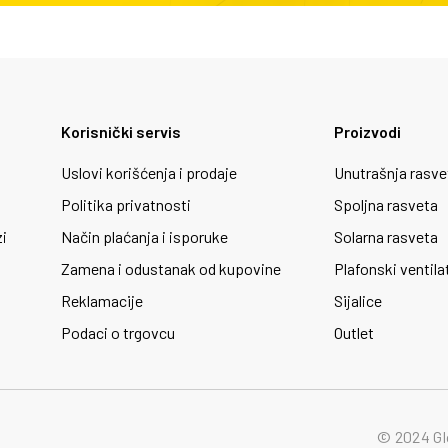
Korisnički servis
Proizvodi
Uslovi korišćenja i prodaje
Unutrašnja rasve
Politika privatnosti
Spoljna rasveta
zi
Način plaćanja i isporuke
Solarna rasveta
Zamena i odustanak od kupovine
Plafonski ventila
Reklamacije
Sijalice
Podaci o trgovcu
Outlet
© 2024 Gl