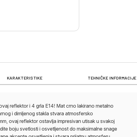
KARAKTERISTIKE
TEHNIČKE INFORMACIJE
vaj reflektor i 4 grla E14! Mat crno lakirano metalno
barnog i dimljenog stakla stvara atmosfersko
, ovaj reflektor ostavlja impresivan utisak u svakoj
ite boju svetlosti i osvetljenost do maksimalne snage
ne akcente osvetljenja i stvara prijatnu atmosferu.