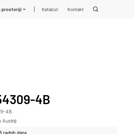
 prostoriji
Katalozi
Kontakt
 54309-4B
309-4B
Austriji
15 radnih dana