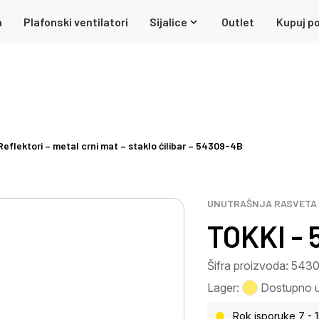
a
Plafonski ventilatori
Sijalice
Outlet
Kupuj po
eflektori – metal crni mat – staklo ćilibar – 54309-4B
UNUTRAŠNJA RASVETA
TOKKI -
Šifra proizvoda: 54
Lager:
Dostupno u 
Rok isporuke 7 - 