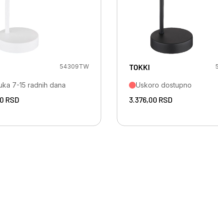
TOKKI
54309TW
uka 7-15 radnih dana
Uskoro dostupno
00
RSD
3.376,00
RSD