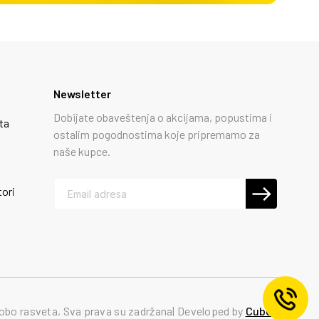
Newsletter
Dobijate obaveštenja o akcijama, popustima i
ta
ostalim pogodnostima koje pripremamo za
naše kupce.
tori
obo rasveta, Sva prava su zadržana
Developed by
Cubes