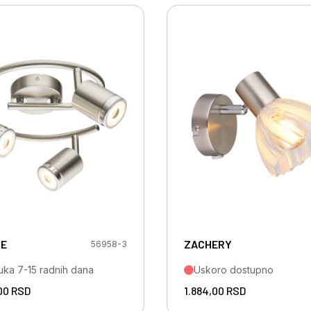
E
ZACHERY
56958-3
uka 7-15 radnih dana
Uskoro dostupno
00
RSD
1.884,00
RSD