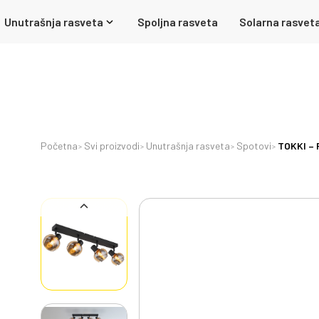
Unutrašnja rasveta
Spoljna rasveta
Solarna rasvet
Početna
Svi proizvodi
Unutrašnja rasveta
Spotovi
TOKKI – R