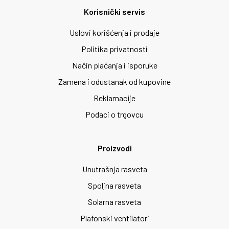
Korisnički servis
Uslovi korišćenja i prodaje
Politika privatnosti
Način plaćanja i isporuke
Zamena i odustanak od kupovine
Reklamacije
Podaci o trgovcu
Proizvodi
Unutrašnja rasveta
Spoljna rasveta
Solarna rasveta
Plafonski ventilatori