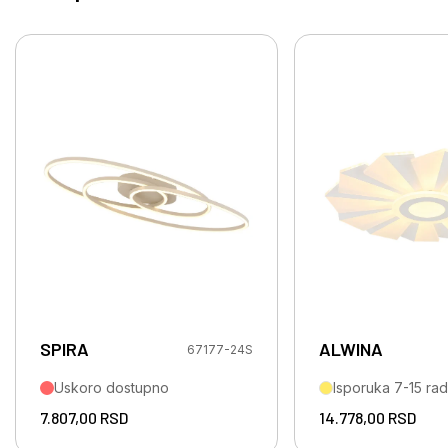
SPIRA
ALWINA
67177-24S
Uskoro dostupno
Isporuka 7-15 ra
7.807,00
RSD
14.778,00
RSD