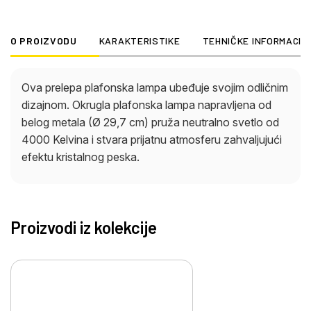
O PROIZVODU
KARAKTERISTIKE
TEHNIČKE INFORMACIJ
Ova prelepa plafonska lampa ubeđuje svojim odličnim
dizajnom. Okrugla plafonska lampa napravljena od
belog metala (Ø 29,7 cm) pruža neutralno svetlo od
4000 Kelvina i stvara prijatnu atmosferu zahvaljujući
efektu kristalnog peska.
Proizvodi iz kolekcije