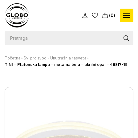
(
0
)
Početna
Svi proizvodi
Unutrašnja rasveta
TINI – Plafonska lampa – metalna bela – akrilni opal – 48917-18