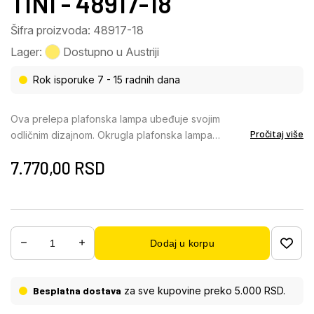
TINI - 48917-18
Šifra proizvoda: 48917-18
Lager:
Dostupno u Austriji
Rok isporuke 7 - 15 radnih dana
Ova prelepa plafonska lampa ubeđuje svojim
Pročitaj više
odličnim dizajnom. Okrugla plafonska lampa
napravljena od belog metala (Ø 29,7 cm) pruža
7.770,00
RSD
neutralno svetlo od 4000 Kelvina i stvara prijatnu
atmosferu zahvaljujući efektu kristalnog peska.
Dodaj u korpu
Besplatna dostava
za sve kupovine preko 5.000 RSD.