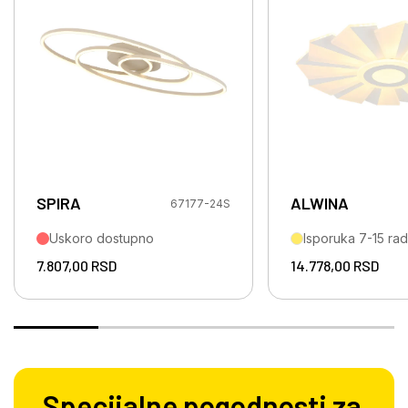
SPIRA
ALWINA
67177-24S
Uskoro dostupno
Isporuka 7-15 ra
7.807,00
RSD
14.778,00
RSD
Specijalne pogodnosti za