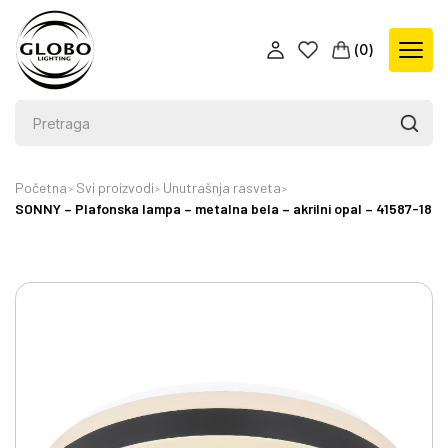
(
0
)
Početna
Svi proizvodi
Unutrašnja rasveta
SONNY – Plafonska lampa – metalna bela – akrilni opal – 41587-18