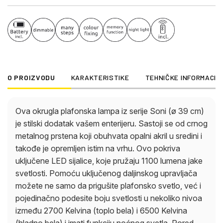
artikala iste serije možete upotpuniti celokupnu
sliku u svoja četiri zida.
O PROIZVODU
KARAKTERISTIKE
TEHNIČKE INFORMACIJ
Ova okrugla plafonska lampa iz serije Soni (ø 39 cm)
je stilski dodatak vašem enterijeru. Sastoji se od crnog
metalnog prstena koji obuhvata opalni akril u sredini i
takođe je opremljen istim na vrhu. Ovo pokriva
uključene LED sijalice, koje pružaju 1100 lumena jake
svetlosti. Pomoću uključenog daljinskog upravljača
možete ne samo da prigušite plafonsko svetlo, već i
pojedinačno podesite boju svetlosti u nekoliko nivoa
između 2700 Kelvina (toplo bela) i 6500 Kelvina
(hladno bela) i imati funkciju noćnog svetla. Pored