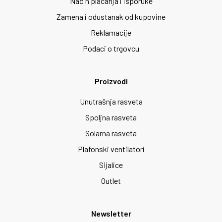
Način plaćanja i isporuke
Zamena i odustanak od kupovine
Reklamacije
Podaci o trgovcu
Proizvodi
Unutrašnja rasveta
Spoljna rasveta
Solarna rasveta
Plafonski ventilatori
Sijalice
Outlet
Newsletter