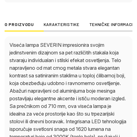
lumena na temperaturi boje od 3000K (toplo bela),
pružajući i funkcionalno osvetljenje i atmosfersku
atmosferu. Ova viseća lampa kombinuje
O PROIZVODU
KARAKTERISTIKE
TEHNIČKE INFORMACIJ
visokokvalitetne materijale, inovativnu tehnologiju i
kreativan dizajn kako bi dodala elegantan akcenat
svakoj prostoriji. Privlači pažnju koja kombinuje
Viseća lampa SEVERIN impresionira svojim
moderne akcente sa privlačnom svetlosnom
jedinstvenim dizajnom sa pet različitih stakala koja
atmosferom.
stvaraju individualan i stilski efekat osvetljenja. Telo
napravljeno od mat crnog metala stvara elegantan
kontrast sa satiniranim staklima u toploj ćilibarnoj boji,
koja obezbeđuju udobno i ravnomerno osvetljenje.
Abažuri napravljeni od aluminijuma boje mesinga
postavljaju elegantne akcente i ističu moderan izgled.
Sa prečnikom od 710 mm, ova viseća lampa je
idealna za veće prostorije kao što su trpezarijski
stolovi ili dnevni boravak. Integrisana LED tehnologija
isporučuje svetlosni snaga od 1620 lumena na
temperaturi boje od 3000K (toplo bela), pružajući i