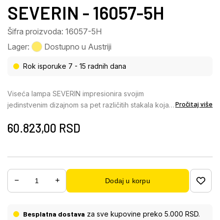
SEVERIN - 16057-5H
Šifra proizvoda: 16057-5H
Lager:
Dostupno u Austriji
Rok isporuke 7 - 15 radnih dana
Viseća lampa SEVERIN impresionira svojim
Pročitaj više
jedinstvenim dizajnom sa pet različitih stakala koja
stvaraju individualan i stilski efekat osvetljenja. Telo
60.823,00
RSD
napravljeno od mat crnog metala stvara elegantan
kontrast sa satiniranim staklima u toploj ćilibarnoj
boji, koja obezbeđuju udobno i ravnomerno
osvetljenje. Abažuri napravljeni od aluminijuma boje
mesinga postavljaju elegantne akcente i ističu
Dodaj u korpu
moderan izgled. Sa prečnikom od 710 mm, ova
viseća lampa je idealna za veće prostorije kao što
su trpezarijski stolovi ili dnevni boravak. Integrisana
Besplatna dostava
za sve kupovine preko 5.000 RSD.
LED tehnologija isporučuje svetlosni snaga od 1620