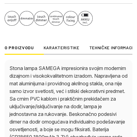
između 2700K, 6500K i 4000K. USB kabl je
uključen, adapter se mora kupiti zasebno.
O PROIZVODU
KARAKTERISTIKE
TEHNIČKE INFORMACIJ
Stona lampa SAMEGA impresionira svojim modernim
dizajnom i visokokvalitetnom izradom. Napravljena od
mat aluminijuma i providnog akrilnog stakla, ona nije
samo izvor svetlosti, već i stilski dekorativni predmet.
Sa crnim PVC kablom i praktičnim prekidačem za
uključivanje/isključivanje na dodir, lampa je
jednostavna za rukovanje. Beskonačno podesivi
dimer na dodir omogućava individualno podešavanje
osvetljenosti, a boje se mogu fiksirati. Baterija
(CR18650 1800mAh 3.7V) obezbeđuje vreme rada