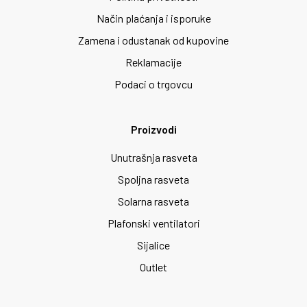
Način plaćanja i isporuke
Zamena i odustanak od kupovine
Reklamacije
Podaci o trgovcu
Proizvodi
Unutrašnja rasveta
Spoljna rasveta
Solarna rasveta
Plafonski ventilatori
Sijalice
Outlet