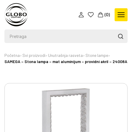
(
0
)
Početna
Svi proizvodi
Unutrašnja rasveta
Stone lampe
SAMEGA – Stona lampa – mat aluminijum – providni akril – 24008A