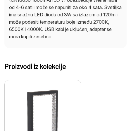
od 4-6 sati i može se napuniti za oko 4 sata. Svetiljka
ima snažnu LED diodu od 3W sa izlazom od 120lm i
može podesiti temperaturu boje između 2700K,
6500K i 4000K. USB kabl je uključen, adapter se
mora kupiti zasebno.
Proizvodi iz kolekcije