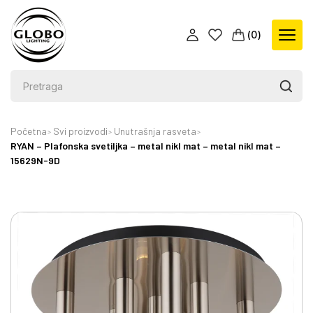
(
0
)
Početna
Svi proizvodi
Unutrašnja rasveta
RYAN – Plafonska svetiljka – metal nikl mat – metal nikl mat –
15629N-9D