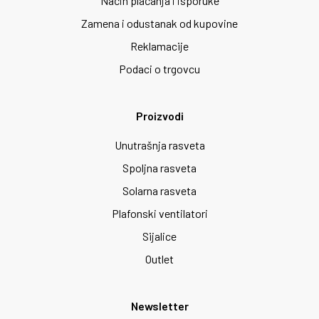
Način plaćanja i isporuke
Zamena i odustanak od kupovine
Reklamacije
Podaci o trgovcu
Proizvodi
Unutrašnja rasveta
Spoljna rasveta
Solarna rasveta
Plafonski ventilatori
Sijalice
Outlet
Newsletter