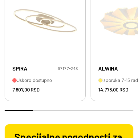
SPIRA
ALWINA
67177-24S
Uskoro dostupno
Isporuka 7-15 ra
7.807,00
RSD
14.778,00
RSD
Specijalne pogodnosti za