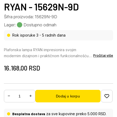
RYAN - 15629N-9D
Šifra proizvoda: 15629N-9D
Lager:
Dostupno odmah
Rok isporuke 3 - 5 radnih dana
Plafonska lampa RYAN impresionira svojim
Pročitaj više
modernim dizajnom i praktičnom funkcionalnošću.
Njeno okruglo kućište od mat nikla daje joj
16.168,00
RSD
elegantan dodir, dok devet tankih, cilindričnih
abažura napravljenih od mat nikla i satenski
završenog providnog akrila obezbeđuju
ravnomernu raspodelu svetlosti. Abažuri su
harmonično postavljeni u okruglom rasporedu, što
Dodaj u korpu
lampi daje privlačnu estetiku. RYAN je odlična za
upotrebu u velikim dnevnim boravcima kao što su
dnevne sobe ili trpezarije. Čiste linije i jednostavan
Besplatna dostava
za sve kupovine preko 5.000 RSD.
dizajn čine ih bezvremenskim elementom koji se