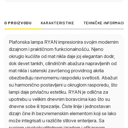
lako može integrisati u različite stilove enterijera. Sa
svojom visokokvalitetnom izradom i efikasnom
apsorpcijom svetlosti, plafonska lampa RYAN nudi
O PROIZVODU
KARAKTERISTIKE
TEHNIČKE INFORMACIJ
idealno rešenje za osvetljenje svake prostorije
koje je ne samo funkcionalno, već i stilski
poboljšava ambijent.
Plafonska lampa RYAN impresionira svojim modernim
dizajnom i praktičnom funkcionalnošću. Njeno
okruglo kućište od mat nikla daje joj elegantan dodir,
dok devet tankih, cilindričnih abažura napravljenih od
mat nikla i satenski završenog providnog akrila
obezbeđuju ravnomernu raspodelu svetlosti. Abažuri
su harmonično postavljeni u okruglom rasporedu, što
lampi daje privlačnu estetiku. RYAN je odlična za
upotrebu u velikim dnevnim boravcima kao što su
dnevne sobe ili trpezarije. Čiste linije i jednostavan
dizajn čine ih bezvremenskim elementom koji se lako
može integrisati u različite stilove enterijera. Sa
svojom visokokvalitetnom izradom i efikasnom