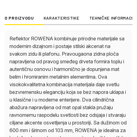
širinom od 103 mm, ROWENA je idealna za hodnike,
dnevne boravke, spavaće sobe ili kao stilsko
O PROIZVODU
KARAKTERISTIKE
TEHNIČKE INFORMACIJ
akcentno osvetljenje iznad ogledala, slika ili
nameštaja. Zahvaljujući dva E27 grla, možete
slobodno birati izvore svetlosti i individualno
Reflektor ROWENA kombinuje prirodne materijale sa
podešavati osvetljenost i temperaturu boje. Bilo da
modernim dizajnom i postaje stilski akcenat na
je u pitanju funkcionalno opšte osvetljenje ili
svakom zidu ili plafonu. Pravougaona zidna ploča
dekorativno akcentno svetlo, ROWENA
napravljena od pravog smeđeg drveta formira toplu i
impresionira fleksibilnošću, visokokvalitetnom
autentičnu osnovu i harmonično je dopunjena mat
izradom i harmoničnom kombinacijom drveta, stakla
belim i hromiranim metalnim elementima. Ova
i metala.
visokokvalitetna kombinacija materijala daje svetlu
bezvremensku eleganciju koja se bez napora uklapa i
u klasične i u moderne enterijere. Dva cilindrična
abažura napravljena od mat opal stakla pružaju
ravnomernu raspodelu svetlosti bez odsjaja i stvaraju
ciljane akcente osvetljenja u prostoriji. Sa dužinom od
600 mm i širinom od 103 mm, ROWENA je idealna za