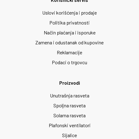
Uslovi korišćenja i prodaje
Politika privatnosti
Način plaćanja i isporuke
Zamena i odustanak od kupovine
Reklamacije
Podaci o trgovcu
Proizvodi
Unutrašnja rasveta
Spoljna rasveta
Solarna rasveta
Plafonski ventilatori
Sijalice