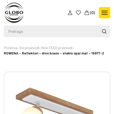
(
0
)
Početna
Svi proizvodi
Novi FEED proizvodi
ROWENA – Reflektori – drvo braon – staklo opal mat – 15977-2