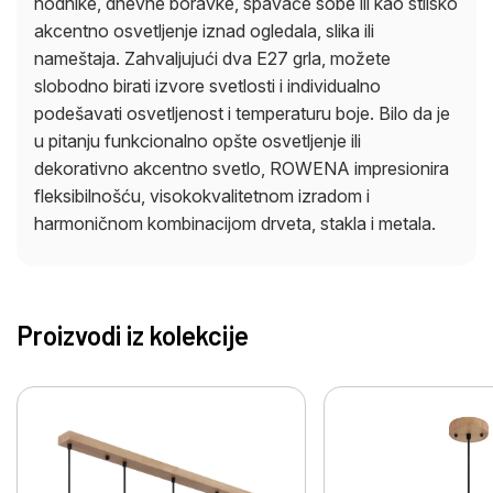
hodnike, dnevne boravke, spavaće sobe ili kao stilsko
akcentno osvetljenje iznad ogledala, slika ili
nameštaja. Zahvaljujući dva E27 grla, možete
slobodno birati izvore svetlosti i individualno
podešavati osvetljenost i temperaturu boje. Bilo da je
u pitanju funkcionalno opšte osvetljenje ili
dekorativno akcentno svetlo, ROWENA impresionira
fleksibilnošću, visokokvalitetnom izradom i
harmoničnom kombinacijom drveta, stakla i metala.
Proizvodi iz kolekcije