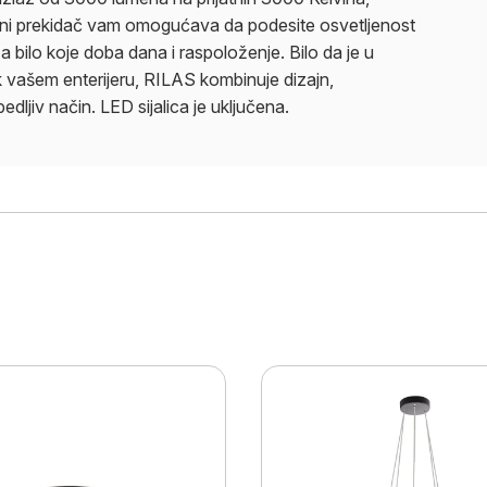
ični prekidač vam omogućava da podesite osvetljenost
bilo koje doba dana i raspoloženje. Bilo da je u
tak vašem enterijeru, RILAS kombinuje dizajn,
dljiv način. LED sijalica je uključena.