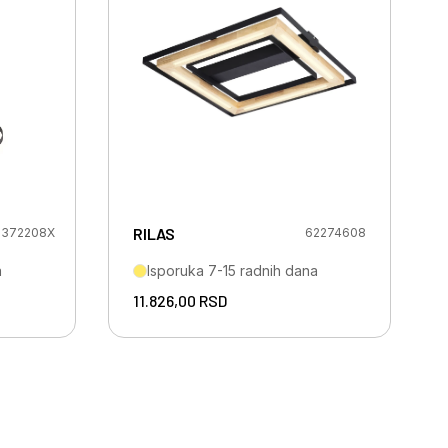
RILAS
2372208X
62274608
a
Isporuka 7-15 radnih dana
11.826,00
RSD