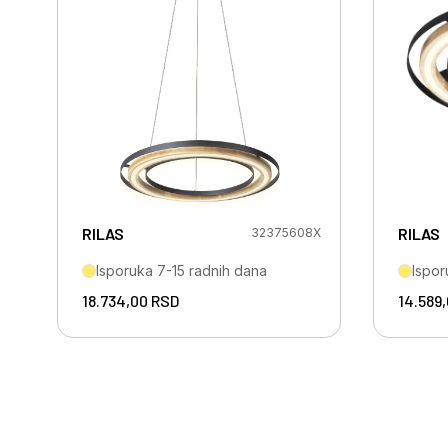
RILAS
RILAS
32375608X
Isporuka 7-15 radnih dana
Ispor
18.734,00
RSD
14.589