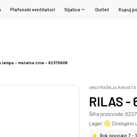
a
Plafonski ventilatori
Sijalice
Outlet
Kupuj po
a lampa – metalna crna – 62375608
UNUTRAŠNJA RASVETA
RILAS -
Šifra proizvoda: 623
Lager:
Dostupno u 
Rok isporuke 7 - 