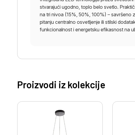
stvarajući ugodno, toplo belo svetlo. Prakt
na tri nivoa (15%, 50%, 100%) – savršeno za 
pitanju centralno osvetljenje ili stilski doda
funkcionalnost i energetsku efikasnost na ube
Proizvodi iz kolekcije