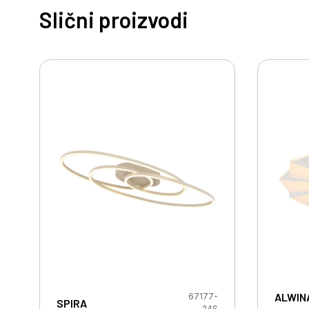
Slični proizvodi
ALWIN
67177-
SPIRA
24S