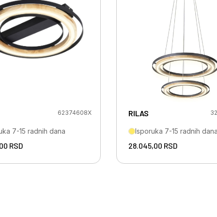
RILAS
62374608X
3
uka 7-15 radnih dana
Isporuka 7-15 radnih dan
,00
RSD
28.045,00
RSD