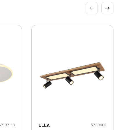
ULLA
67197-18
67306D1