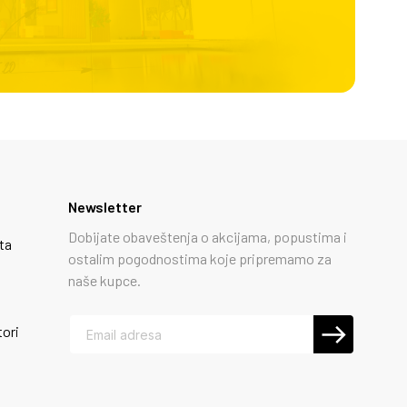
Newsletter
Dobijate obaveštenja o akcijama, popustima i
ta
ostalim pogodnostima koje pripremamo za
naše kupce.
tori