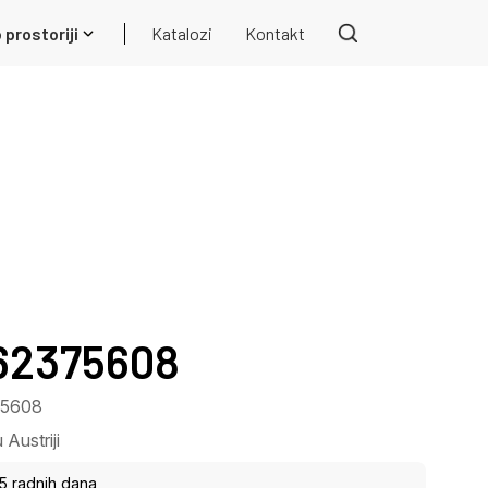
 prostoriji
Katalozi
Kontakt
 62375608
75608
Austriji
15 radnih dana