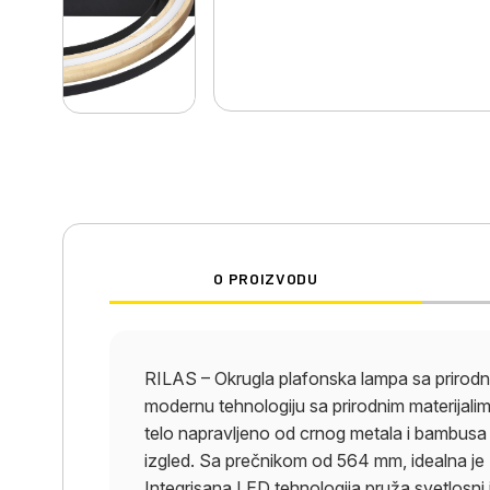
O PROIZVODU
RILAS – Okrugla plafonska lampa sa prirod
modernu tehnologiju sa prirodnim materijali
telo napravljeno od crnog metala i bambusa p
izgled. Sa prečnikom od 564 mm, idealna je 
Integrisana LED tehnologija pruža svetlosni