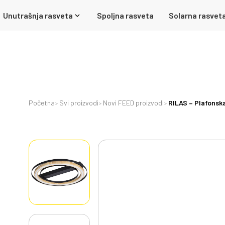
Unutrašnja rasveta
Spoljna rasveta
Solarna rasvet
Početna
Svi proizvodi
Novi FEED proizvodi
RILAS – Plafonsk