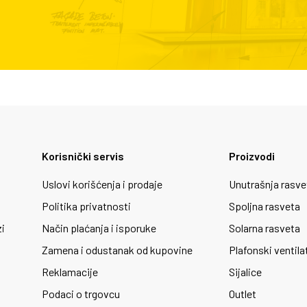
Korisnički servis
Proizvodi
Uslovi korišćenja i prodaje
Unutrašnja rasve
Politika privatnosti
Spoljna rasveta
zi
Način plaćanja i isporuke
Solarna rasveta
Zamena i odustanak od kupovine
Plafonski ventila
Reklamacije
Sijalice
Podaci o trgovcu
Outlet