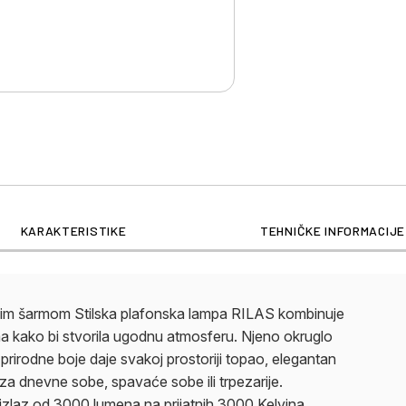
KARAKTERISTIKE
TEHNIČKE INFORMACIJE
nim šarmom Stilska plafonska lampa RILAS kombinuje
ma kako bi stvorila ugodnu atmosferu. Njeno okruglo
rirodne boje daje svakoj prostoriji topao, elegantan
za dnevne sobe, spavaće sobe ili trpezarije.
 izlaz od 3000 lumena na prijatnih 3000 Kelvina,