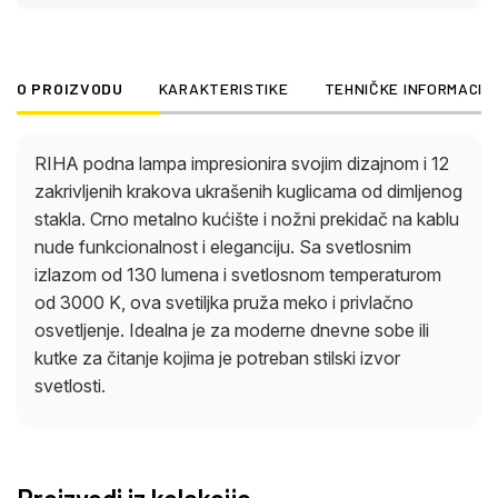
O PROIZVODU
KARAKTERISTIKE
TEHNIČKE INFORMACIJ
RIHA podna lampa impresionira svojim dizajnom i 12
zakrivljenih krakova ukrašenih kuglicama od dimljenog
stakla. Crno metalno kućište i nožni prekidač na kablu
nude funkcionalnost i eleganciju. Sa svetlosnim
izlazom od 130 lumena i svetlosnom temperaturom
od 3000 K, ova svetiljka pruža meko i privlačno
osvetljenje. Idealna je za moderne dnevne sobe ili
kutke za čitanje kojima je potreban stilski izvor
svetlosti.