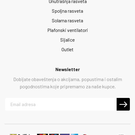
Unutrašnja rasveta
Spoljna rasveta
Solarna rasveta
Plafonski ventilatori
Sijalice
Outlet
Newsletter
Dobijate obaveštenja o akcijama, popustima i ostalim
pogodnostima koje pripremamo za naše kupce.