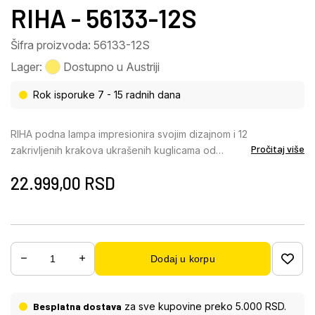
RIHA - 56133-12S
Šifra proizvoda: 56133-12S
Lager:
Dostupno u Austriji
Rok isporuke 7 - 15 radnih dana
RIHA podna lampa impresionira svojim dizajnom i 12
Pročitaj više
zakrivljenih krakova ukrašenih kuglicama od
dimljenog stakla. Crno metalno kućište i nožni
22.999,00
RSD
prekidač na kablu nude funkcionalnost i eleganciju.
Sa svetlosnim izlazom od 130 lumena i svetlosnom
temperaturom od 3000 K, ova svetiljka pruža meko
i privlačno osvetljenje. Idealna je za moderne
dnevne sobe ili kutke za čitanje kojima je potreban
Dodaj u korpu
stilski izvor svetlosti.
Besplatna dostava
za sve kupovine preko 5.000 RSD.