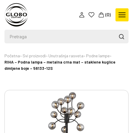
(
0
)
Početna
Svi proizvodi
Unutrašnja rasveta
Podne lampe
RIHA – Podna lampa – metalna crna mat – staklene kuglice
dimljene boje – 56133-12S