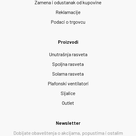
Zamena i odustanak od kupovine
Reklamacije
Podaci o trgovcu
Proizvodi
Unutrašnja rasveta
Spoljna rasveta
Solarna rasveta
Plafonski ventilatori
Sijalice
Outlet
Newsletter
Dobijate obaveštenja o akcijama, popustima i ostalim