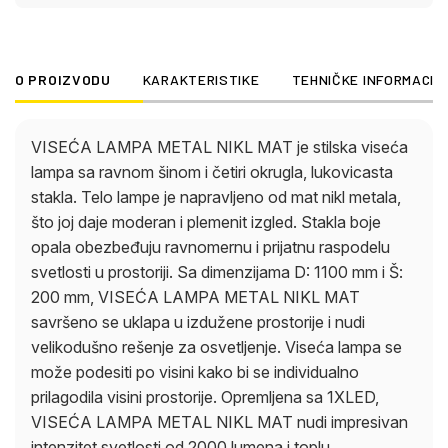
impresivan intenzitet svetlosti od 2000 lumena i
toplu temperaturu svetlosti od 3000K. Idealna za
moderne životne prostore, ova viseća lampa stvara
O PROIZVODU
KARAKTERISTIKE
TEHNIČKE INFORMACIJ
privlačno i udobno osvetljenje.
VISEĆA LAMPA METAL NIKL MAT je stilska viseća
lampa sa ravnom šinom i četiri okrugla, lukovicasta
stakla. Telo lampe je napravljeno od mat nikl metala,
što joj daje moderan i plemenit izgled. Stakla boje
opala obezbeđuju ravnomernu i prijatnu raspodelu
svetlosti u prostoriji. Sa dimenzijama D: 1100 mm i Š:
200 mm, VISEĆA LAMPA METAL NIKL MAT
savršeno se uklapa u izdužene prostorije i nudi
velikodušno rešenje za osvetljenje. Viseća lampa se
može podesiti po visini kako bi se individualno
prilagodila visini prostorije. Opremljena sa 1XLED,
VISEĆA LAMPA METAL NIKL MAT nudi impresivan
intenzitet svetlosti od 2000 lumena i toplu