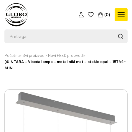
(
0
)
Početna
Svi proizvodi
Novi FEED proizvodi
QUINTARA – Viseća lampa – metal nikl mat – staklo opal – 15744-
4HN