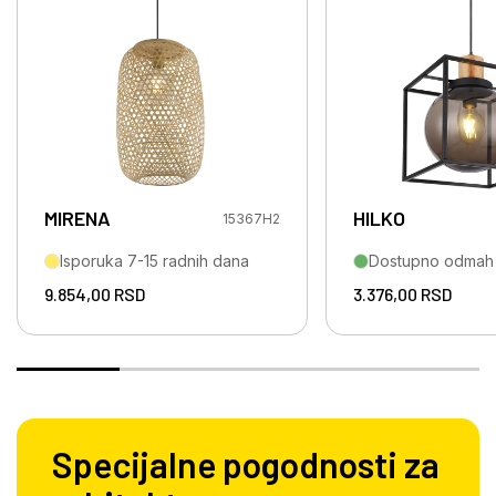
MIRENA
HILKO
15367H2
Isporuka 7-15 radnih dana
Dostupno odmah
9.854,00
RSD
3.376,00
RSD
Specijalne pogodnosti za