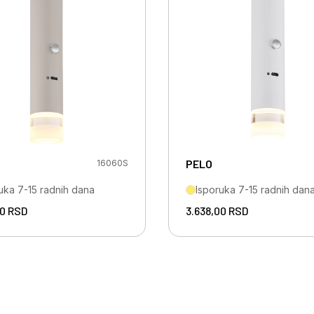
PELO
16060S
uka 7-15 radnih dana
Isporuka 7-15 radnih dan
00
RSD
3.638,00
RSD