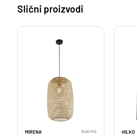
Slični proizvodi
MIRENA
HILKO
15367H2