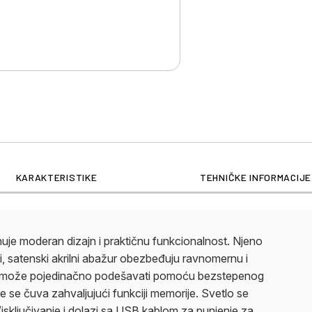
KARAKTERISTIKE
TEHNIČKE INFORMACIJE
moderan dizajn i praktičnu funkcionalnost. Njeno
ni, satenski akrilni abažur obezbeđuju ravnomernu i
t se može pojedinačno podešavati pomoću bezstepenog
 se čuva zahvaljujući funkciji memorije. Svetlo se
/isključivanje i dolazi sa USB kablom za punjenje za