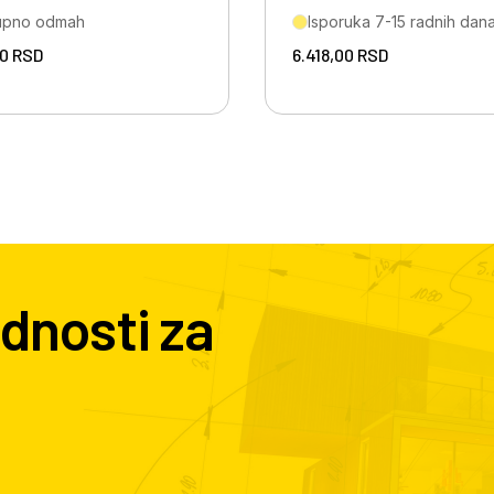
upno odmah
Isporuka 7-15 radnih dan
00
RSD
6.418,00
RSD
dnosti za