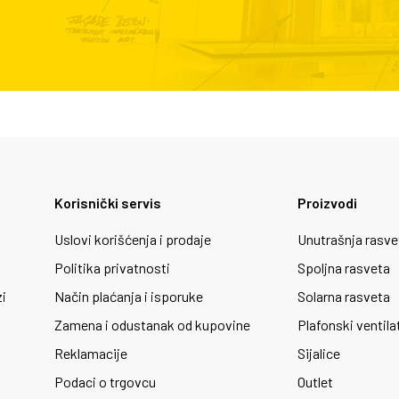
Korisnički servis
Proizvodi
Uslovi korišćenja i prodaje
Unutrašnja rasve
Politika privatnosti
Spoljna rasveta
zi
Način plaćanja i isporuke
Solarna rasveta
Zamena i odustanak od kupovine
Plafonski ventila
Reklamacije
Sijalice
Podaci o trgovcu
Outlet