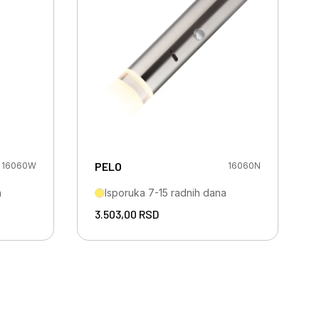
PELO
16060W
16060N
a
Isporuka 7-15 radnih dana
3.503,00
RSD