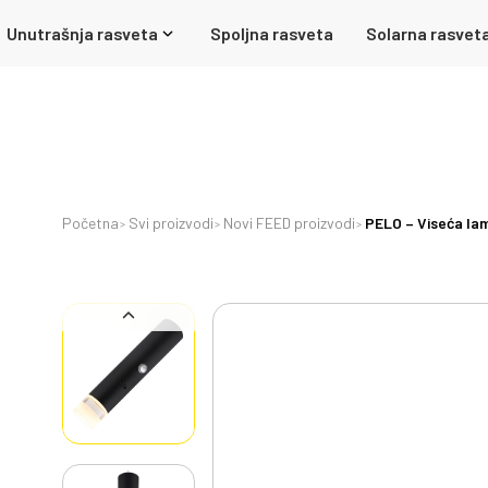
Unutrašnja rasveta
Spoljna rasveta
Solarna rasvet
Početna
Svi proizvodi
Novi FEED proizvodi
PELO – Viseća lam