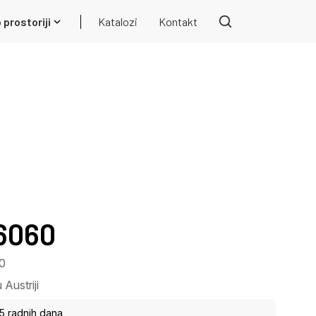
 prostoriji
Katalozi
Kontakt
16060
60
Austriji
15 radnih dana