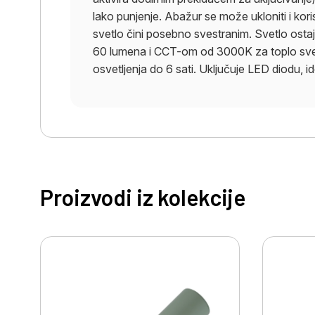
lako punjenje. Abažur se može ukloniti i kor
svetlo čini posebno svestranim. Svetlo osta
60 lumena i CCT-om od 3000K za toplo svetl
osvetljenja do 6 sati. Uključuje LED diodu, 
Proizvodi iz kolekcije