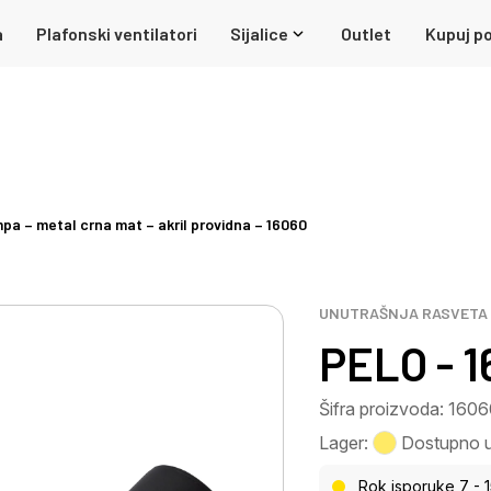
a
Plafonski ventilatori
Sijalice
Outlet
Kupuj po
pa – metal crna mat – akril providna – 16060
UNUTRAŠNJA RASVETA
PELO - 
Šifra proizvoda: 160
Lager:
Dostupno u 
Rok isporuke 7 - 