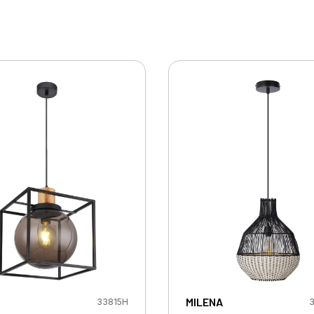
MILENA
33815H
3