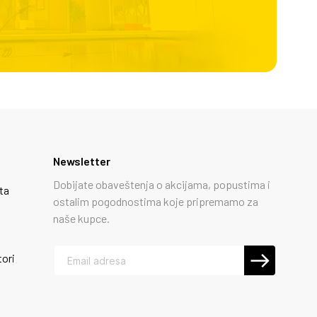
Newsletter
Dobijate obaveštenja o akcijama, popustima i
ta
ostalim pogodnostima koje pripremamo za
naše kupce.
tori