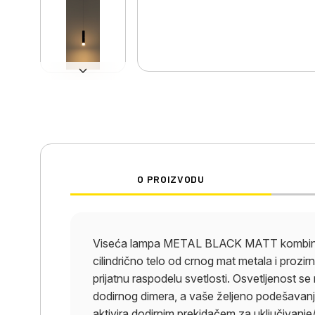
O PROIZVODU
Viseća lampa METAL BLACK MATT kombinuje 
cilindrično telo od crnog mat metala i prozir
prijatnu raspodelu svetlosti. Osvetljenos
dodirnog dimera, a vaše željeno podešavanje
aktivira dodirnim prekidačem za uključivanje