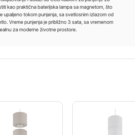
istiti kao praktična baterijska lampa sa magnetom, što
je upaljeno tokom punjenja, sa svetlosnim izlazom od
o. Vreme punjenja je približno 3 sata, sa vremenom
idealnu za moderne životne prostore.