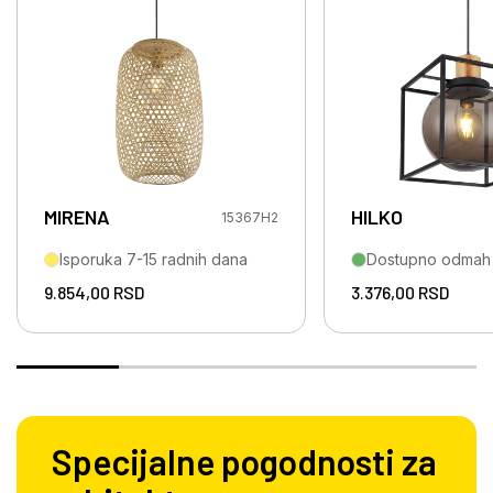
MIRENA
HILKO
15367H2
Isporuka 7-15 radnih dana
Dostupno odmah
9.854,00
RSD
3.376,00
RSD
Specijalne pogodnosti za