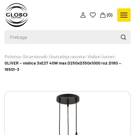
(
0
)
Početna
Svi proizvodi
Unutrašnja rasveta
Visilice i lusteri
OLIVER – visilica 3xE27 40W max D250xD350x1000 roz.D180 –
16501-3