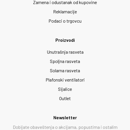
Zamena i odustanak od kupovine
Reklamacije
Podaci o trgovcu
Proizvodi
Unutrašnja rasveta
Spoljna rasveta
Solarna rasveta
Plafonski ventilatori
Sijalice
Outlet
Newsletter
Dobijate obaveštenja o akcijama, popustima i ostalim