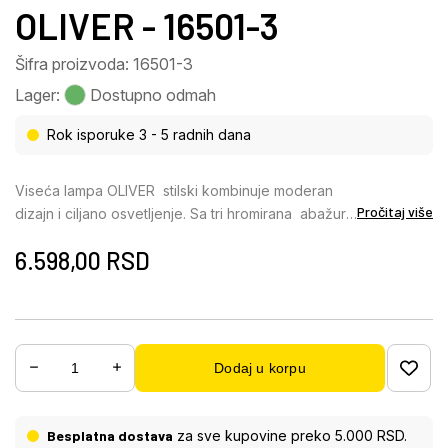
OLIVER - 16501-3
Šifra proizvoda: 16501-3
Lager:
Dostupno odmah
Rok isporuke 3 - 5 radnih dana
Viseća lampa OLIVER stilski kombinuje moderan
Pročitaj više
dizajn i ciljano osvetljenje. Sa tri hromirana abažura
od providnog stakla, prečnika 180mm koja stvaraju
6.598,00
RSD
fascinantnu igru svetlosti, ova lampa je pravi mamac
za pogled. Telo od mat crnog metala ističe
elegantan izgled i pruža moderan dodir svakoj
prostoriji. Sa prečnikom od 250 mm i grlom E27
(bez sijalica), viseća lampa nudi mogućnost
Dodaj u korpu
dizajniranja svetla po želji. Idealna za dnevne sobe,
trpezarije ili kao akcentno osvetljenje iznad
stolova, OLIVER METAL BLACK MATT obezbeđuje
Besplatna dostava
za sve kupovine preko 5.000 RSD.
ravnomerno i atmosfersko osvetljenje. Kombinacija