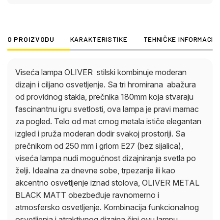
funkcionalnog osvetljenja i atraktivnog dizajna čini
ovu lampu savršenim akcentom u modernim
enterijerima. Odličan izbor za svakoga ko ceni
O PROIZVODU
KARAKTERISTIKE
TEHNIČKE INFORMACIJ
kvalitet i stil u svom osvetljenju.
Viseća lampa OLIVER stilski kombinuje moderan
dizajn i ciljano osvetljenje. Sa tri hromirana abažura
od providnog stakla, prečnika 180mm koja stvaraju
fascinantnu igru svetlosti, ova lampa je pravi mamac
za pogled. Telo od mat crnog metala ističe elegantan
izgled i pruža moderan dodir svakoj prostoriji. Sa
prečnikom od 250 mm i grlom E27 (bez sijalica),
viseća lampa nudi mogućnost dizajniranja svetla po
želji. Idealna za dnevne sobe, trpezarije ili kao
akcentno osvetljenje iznad stolova, OLIVER METAL
BLACK MATT obezbeđuje ravnomerno i
atmosfersko osvetljenje. Kombinacija funkcionalnog
osvetljenja i atraktivnog dizajna čini ovu lampu