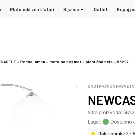
a
Plafonski ventilatori
Sijalice
Outlet
Kupuj po
ASTLE – Podna lampa – metalna nikl mat – plastična bela – 58227
UNUTRAŠNJA RASVETA
NEWCAST
Šifra proizvoda: 582
Lager:
Dostupno 
Rok isporuke 3 - 