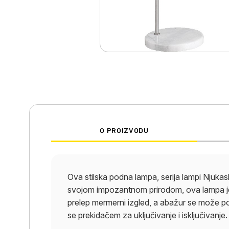
O PROIZVODU
Ova stilska podna lampa, serija lampi Njukas
svojom impozantnom prirodom, ova lampa je 
prelep mermerni izgled, a abažur se može pod
se prekidačem za uključivanje i isključivanje.