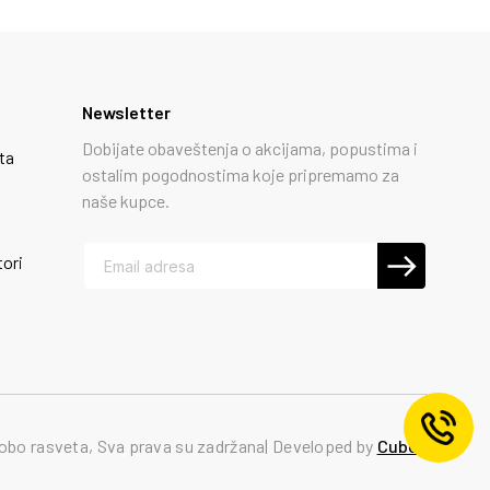
Newsletter
Dobijate obaveštenja o akcijama, popustima i
ta
ostalim pogodnostima koje pripremamo za
naše kupce.
tori
obo rasveta, Sva prava su zadržana
Developed by
Cubes