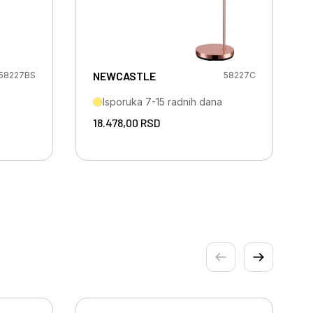
NEWCASTLE
58227BS
58227C
Isporuka 7-15 radnih dana
18.478,00
RSD