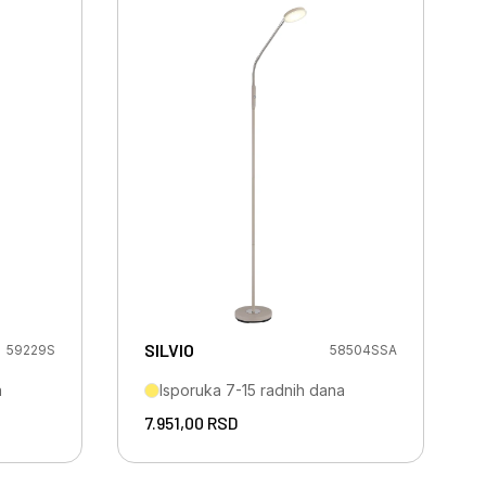
SILVIO
59229S
58504SSA
a
Isporuka 7-15 radnih dana
7.951,00
RSD