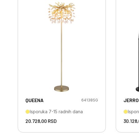
QUEENA
JERRO
64138SG
Isporuka 7-15 radnih dana
Ispor
20.728,00
RSD
30.128