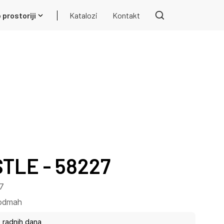
 prostoriji
Katalozi
Kontakt
LE - 58227
27
odmah
5 radnih dana