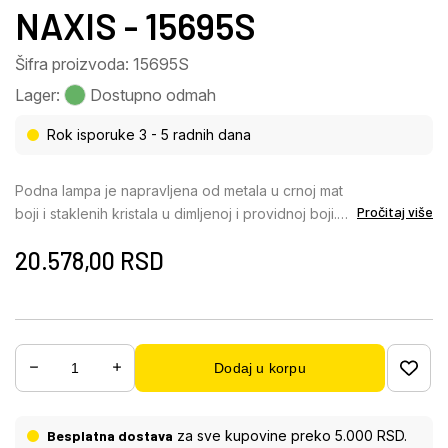
NAXIS - 15695S
Šifra proizvoda: 15695S
Lager:
Dostupno odmah
Rok isporuke 3 - 5 radnih dana
Podna lampa je napravljena od metala u crnoj mat
Pročitaj više
boji i staklenih kristala u dimljenoj i providnoj boji.
Ima crni PVC kabl i opremljena je nožnim
20.578,00
RSD
prekidačem u kablu. Dimenzije su ø: 400mm i V:
1600mm. Dužina kabla je 1800mm. Svetiljka zahteva
3 E27 sijalice maksimalne snage 40W i napona
230V, koje nisu uključene. Podna lampa je pravi
ukras i učiniće da vaš dom zablista novim sjajem.
Dodaj u korpu
Nadamo se da ćete biti zadovoljni ovom podnom
lampom.
Besplatna dostava
za sve kupovine preko 5.000 RSD.