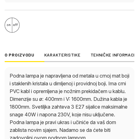
O PROIZVODU
KARAKTERISTIKE
TEHNIČKE INFORMACIJ
Podna lampa je napravljena od metala u crnoj mat boji
i staklenih kristala u dimljenoj i providnoj boji. Ima crni
PVC kabl i opremljena je nožnim prekidačem u kablu.
Dimenzije su ø: 400mm i V: 1600mm. Dužina kabla je
1800mm. Svetiljka zahteva 3 E27 sijalice maksimalne
snage 40W i napona 230V, koje nisu uključene.
Podna lampa je pravi ukras i učiniće da vaš dom
zablista novim sjajem. Nadamo se da ćete biti
zadovoljni ovom podnom lampom.