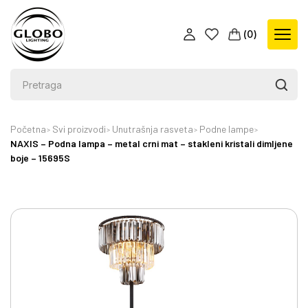
(
0
)
Početna
Svi proizvodi
Unutrašnja rasveta
Podne lampe
NAXIS – Podna lampa – metal crni mat – stakleni kristali dimljene
boje – 15695S