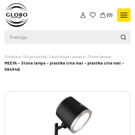
(
0
)
Početna
Svi proizvodi
Unutrašnja rasveta
Stone lampe
MEEYA – Stona lampa – plastika crna mat – plastika crna mat –
58454B