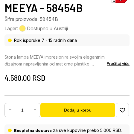
MEEYA - 58454B
Šifra proizvoda: 58454B
Lager:
Dostupno u Austriji
Rok isporuke 7 - 15 radnih dana
Stona lampa MEEYA impresionira svojim elegantnim
Pročitaj više
dizajnom napravljenim od mat crne plastike,
aluminijuma i satenske plastike. Sa praktičnim
4.580,00
RSD
prekidačem za uključivanje/isključivanje na dodir i
bezstepenim dodirnim dimerom, osvetljenost se
može individualno podešavati. Boje se mogu
fiksirati, a funkcija memorije čuva poslednje
podešenu osvetljenost. Pored toga, lampa ima
Dodaj u korpu
funkciju noćnog svetla i podesiva je po visini.
Baterija od 1500mAh 3.7V CR18650 obezbeđuje
vreme rada od oko 5 sati i vreme punjenja od oko
Besplatna dostava
za sve kupovine preko 5.000 RSD.
2,5 sata. Stona lampa MEEYA može se koristiti na