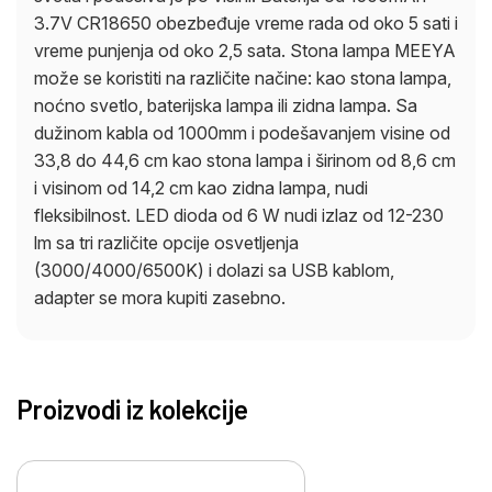
3.7V CR18650 obezbeđuje vreme rada od oko 5 sati i
vreme punjenja od oko 2,5 sata. Stona lampa MEEYA
može se koristiti na različite načine: kao stona lampa,
noćno svetlo, baterijska lampa ili zidna lampa. Sa
dužinom kabla od 1000mm i podešavanjem visine od
33,8 do 44,6 cm kao stona lampa i širinom od 8,6 cm
i visinom od 14,2 cm kao zidna lampa, nudi
fleksibilnost. LED dioda od 6 W nudi izlaz od 12-230
lm sa tri različite opcije osvetljenja
(3000/4000/6500K) i dolazi sa USB kablom,
adapter se mora kupiti zasebno.
Proizvodi iz kolekcije