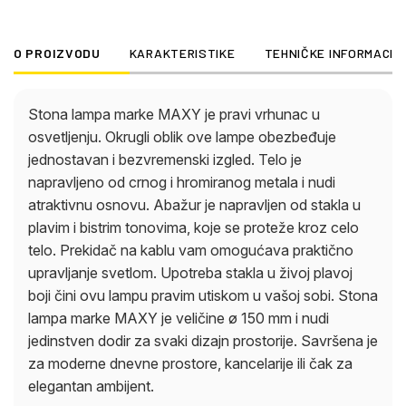
O PROIZVODU
KARAKTERISTIKE
TEHNIČKE INFORMACIJ
Stona lampa marke MAXY je pravi vrhunac u
osvetljenju. Okrugli oblik ove lampe obezbeđuje
jednostavan i bezvremenski izgled. Telo je
napravljeno od crnog i hromiranog metala i nudi
atraktivnu osnovu. Abažur je napravljen od stakla u
plavim i bistrim tonovima, koje se proteže kroz celo
telo. Prekidač na kablu vam omogućava praktično
upravljanje svetlom. Upotreba stakla u živoj plavoj
boji čini ovu lampu pravim utiskom u vašoj sobi. Stona
lampa marke MAXY je veličine ø 150 mm i nudi
jedinstven dodir za svaki dizajn prostorije. Savršena je
za moderne dnevne prostore, kancelarije ili čak za
elegantan ambijent.