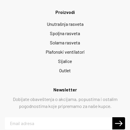
Proizvodi
Unutrašnja rasveta
Spoljna rasveta
Solarna rasveta
Plafonski ventilatori
Sijalice
Outlet
Newsletter
Dobijate obaveštenja o akcijama, popustima i ostalim
pogodnostima koje pripremamo za naše kupce.