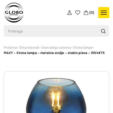
(
0
)
Početna
Svi proizvodi
Unutrašnja rasveta
Stone lampe
MAXY – Stona lampa – metalna oružje – staklo plava – 15548T5