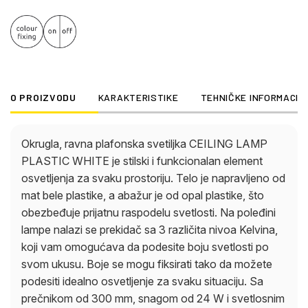
osvetljenje. Podesivi CCT od 3000K do 6500K vam
omogućava da podesite svetlost prema svom
raspoloženju i potrebama. Priuštite sebi moderan i
svestran izvor svetlosti za svoj dom uz CEILING
LAMP PLASTIC WHITE.
O PROIZVODU
KARAKTERISTIKE
TEHNIČKE INFORMACIJ
Okrugla, ravna plafonska svetiljka CEILING LAMP
PLASTIC WHITE je stilski i funkcionalan element
osvetljenja za svaku prostoriju. Telo je napravljeno od
mat bele plastike, a abažur je od opal plastike, što
obezbeđuje prijatnu raspodelu svetlosti. Na poleđini
lampe nalazi se prekidač sa 3 različita nivoa Kelvina,
koji vam omogućava da podesite boju svetlosti po
svom ukusu. Boje se mogu fiksirati tako da možete
podesiti idealno osvetljenje za svaku situaciju. Sa
prečnikom od 300 mm, snagom od 24 W i svetlosnim