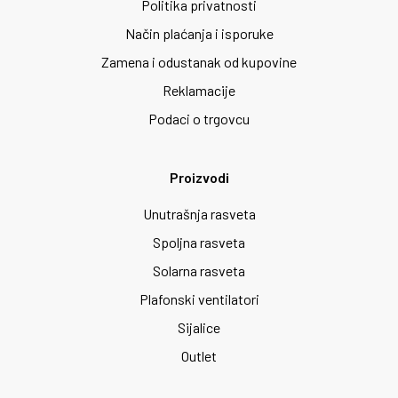
Politika privatnosti
Način plaćanja i isporuke
Zamena i odustanak od kupovine
Reklamacije
Podaci o trgovcu
Proizvodi
Unutrašnja rasveta
Spoljna rasveta
Solarna rasveta
Plafonski ventilatori
Sijalice
Outlet