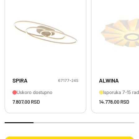
SPIRA
ALWINA
67177-24S
Uskoro dostupno
Isporuka 7-15 ra
7.807,00
RSD
14.778,00
RSD