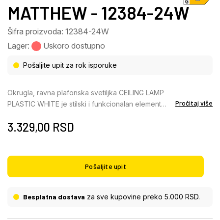
MATTHEW - 12384-24W
Šifra proizvoda: 12384-24W
Lager:
Uskoro dostupno
Pošaljite upit za rok isporuke
Okrugla, ravna plafonska svetiljka CEILING LAMP
Pročitaj više
PLASTIC WHITE je stilski i funkcionalan element
osvetljenja za svaku prostoriju. Telo je napravljeno
3.329,00
RSD
od mat bele plastike, a abažur je od opal plastike,
što obezbeđuje prijatnu raspodelu svetlosti. Na
poleđini lampe nalazi se prekidač sa 3 različita
nivoa Kelvina, koji vam omogućava da podesite
Pošaljite upit
boju svetlosti po svom ukusu. Boje se mogu fiksirati
tako da možete podesiti idealno osvetljenje za
svaku situaciju. Sa prečnikom od 300 mm, snagom
Besplatna dostava
za sve kupovine preko 5.000 RSD.
od 24 W i svetlosnim fluksom od 2150 lumena, ova
plafonska svetiljka nudi svetlo i energetski efikasno