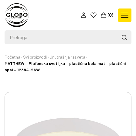
(
0
)
Početna
Svi proizvodi
Unutrašnja rasveta
MATTHEW – Plafonska svetiljka – plastična bela mat – plastični
opal – 12384-24W