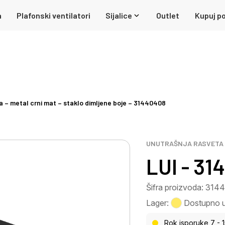
a
Plafonski ventilatori
Sijalice
Outlet
Kupuj po
a – metal crni mat – staklo dimljene boje – 31440408
UNUTRAŠNJA RASVETA
LUI - 3
Šifra proizvoda: 31
Lager:
Dostupno u 
Rok isporuke 7 - 