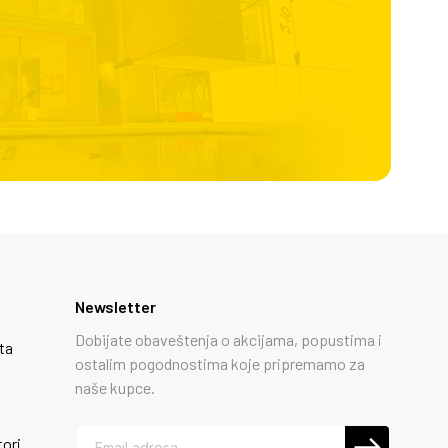
Newsletter
Dobijate obaveštenja o akcijama, popustima i
ta
ostalim pogodnostima koje pripremamo za
naše kupce.
tori