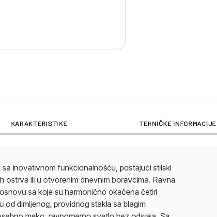
večerima ili funkciona
svojim elegantnim izg
modernom tehnologijo
KARAKTERISTIKE
TEHNIČKE INFORMACIJE
a inovativnom funkcionalnošću, postajući stilski
kih ostrva ili u otvorenim dnevnim boravcima. Ravna
 osnovu sa koje su harmonično okačena četiri
u od dimljenog, providnog stakla sa blagim
i posebno meko, ravnomerno svetlo bez odsjaja. Sa