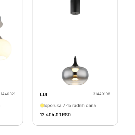
LUI
61440321
31440108
a
Isporuka 7-15 radnih dana
12.404,00
RSD