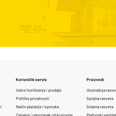
Korisnički servis
Proizvodi
Uslovi korišćenja i prodaje
Unutrašnja rasve
Politika privatnosti
Spoljna rasveta
zi
Način plaćanja i isporuke
Solarna rasveta
Zamena i odustanak od kupovine
Plafonski ventila