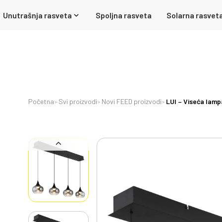
Unutrašnja rasveta
Spoljna rasveta
Solarna rasvet
Početna
Svi proizvodi
Novi FEED proizvodi
LUI – Viseća lamp