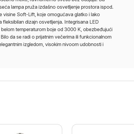
eća lampa pruža izdašno osvetljenje prostora ispod.
visine Soft-Lift, koje omogućava glatko i lako
 fleksibilan dizajn osvetljenja. Integrisana LED
o belom temperaturom boje od 3000 K, obezbeđujući
 Bilo da se radi o prijatnim večerima ili funkcionalnom
m elegantnim izgledom, visokim nivoom udobnosti i