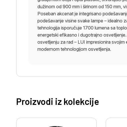
dužinom od 900 mm i širinom od 150 mm, vis
Poseban akcenat je integrisano podešavanje 
podešavanje visine svake lampe – ​​idealno za
tehnologija isporučuje 1700 lumena sa topl
energetski efikasno i dugotrajno osvetljenje.
osvetljenju za rad – LUI impresionira svoji
modernom tehnologijom osvetljenja.
Proizvodi iz kolekcije