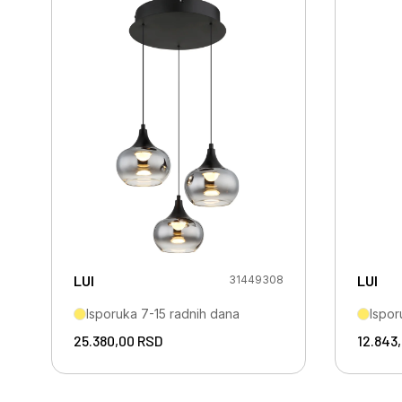
LUI
LUI
31449308
Isporuka 7-15 radnih dana
Ispor
25.380,00
RSD
12.843