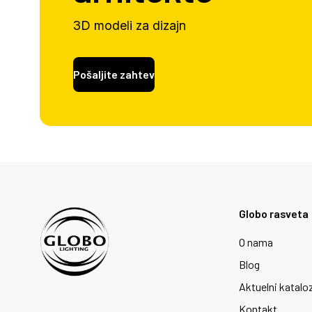
3D modeli za dizajn
Pošaljite zahtev
Globo rasveta
O nama
Blog
Aktuelni katalo
Kontakt