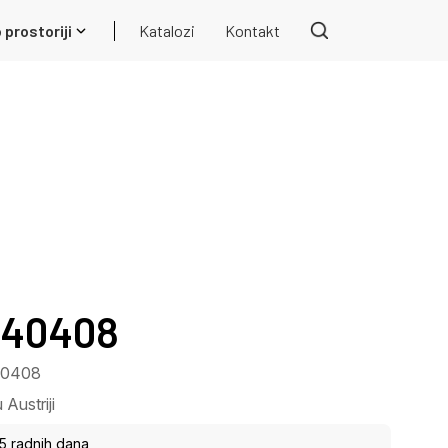
 prostoriji
Katalozi
Kontakt
1440408
440408
Austriji
15 radnih dana