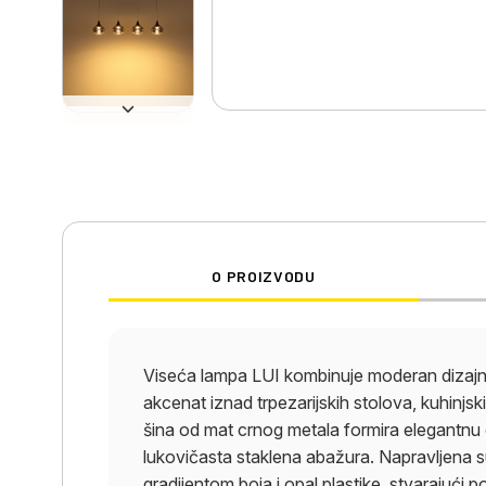
O PROIZVODU
Viseća lampa LUI kombinuje moderan dizajn s
akcenat iznad trpezarijskih stolova, kuhinjs
šina od mat crnog metala formira elegantnu
lukovičasta staklena abažura. Napravljena s
gradijentom boja i opal plastike, stvarajuć