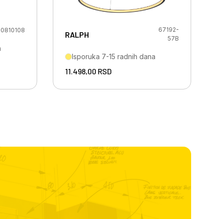
67192-
0810108
RALPH
57B
a
Isporuka 7-15 radnih dana
11.498,00
RSD