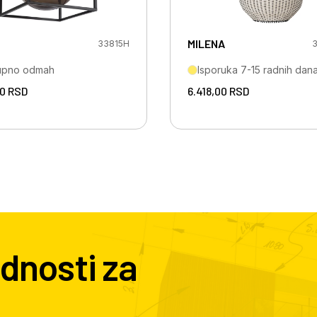
MILENA
33815H
3
upno odmah
Isporuka 7-15 radnih dan
00
RSD
6.418,00
RSD
dnosti za