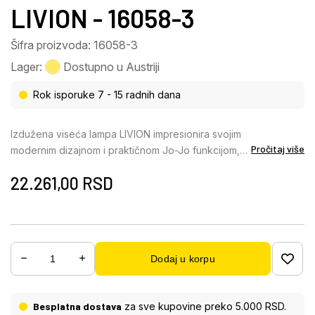
LIVION - 16058-3
Šifra proizvoda: 16058-3
Lager:
Dostupno u Austriji
Rok isporuke 7 - 15 radnih dana
Izdužena viseća lampa LIVION impresionira svojim
Pročitaj više
modernim dizajnom i praktičnom Jo-Jo funkcijom,
omogućavajući fleksibilno podešavanje visine tri
22.261,00
RSD
viseća svetiljke. Telo napravljeno od mat crnog
metala daje svetiljci visokokvalitetan, elegantan
izgled, dok kombinacija dimljenog stakla i opal
plastike obezbeđuje ravnomernu i atmosfersku
raspodelu svetlosti. Sa dužinom od 850 mm i
Dodaj u korpu
širinom od 200 mm, LIVION je idealan za trpezarije,
kuhinjska ostrva ili moderne dnevne prostore.
Svetiljka dolazi sa snažnom LED diodom
Besplatna dostava
za sve kupovine preko 5.000 RSD.
(uključenom), koja pruža 2400 lumena na toploj