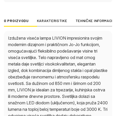
beloj temperaturi boje od 3000 K. Tri odvojena
viseća svetiljka dodaju dekorativne akcente, a
istovremeno pružaju optimalno osvetljenje
O PROIZVODU
KARAKTERISTIKE
TEHNIČKE INFORMACIJ
prostorije. LIVION kombinuje visokokvalitetne
materijale, moderan dizajn i efikasnu LED
tehnologiju u stilskoj visećoj svetiljci koja je i
Izdužena viseća lampa LIVION impresionira svojim
funkcionalna i dekorativna.
modernim dizajnom i praktičnom Jo-Jo funkcijom,
omogućavajući fleksibilno podešavanje visine tri
viseća svetiljke. Telo napravljeno od mat crnog
metala daje svetiljci visokokvalitetan, elegantan
izgled, dok kombinacija dimljenog stakla i opal plastike
obezbeđuje ravnomernu i atmosfersku raspodelu
svetlosti. Sa dužinom od 850 mm i širinom od 200
mm, LIVION je idealan za trpezarije, kuhinjska ostrva
ili moderne dnevne prostore. Svetiljka dolazi sa
snažnom LED diodom (uključenom), koja pruža 2400
lumena na toploj beloj temperaturi boje od 3000 K. Tri
odvojena viseća svetiljka dodaju dekorativne