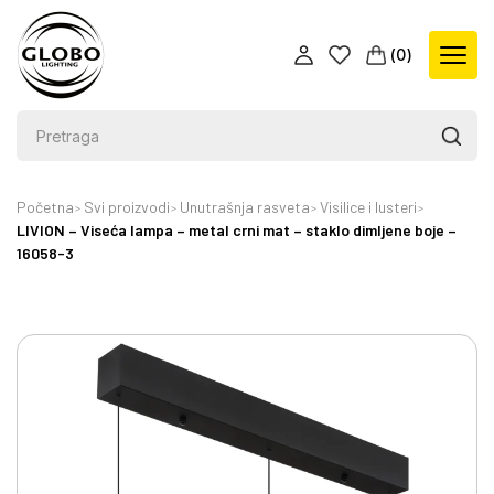
(
0
)
Početna
Svi proizvodi
Unutrašnja rasveta
Visilice i lusteri
LIVION – Viseća lampa – metal crni mat – staklo dimljene boje –
16058-3