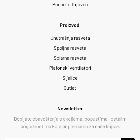
Podaci o trgovcu
Proizvodi
Unutrašnja rasveta
Spoljna rasveta
Solarna rasveta
Plafonski ventilatori
Sijalice
Outlet
Newsletter
Dobijate obaveštenja o akcijama, popustima i ostalim
pogodnostima koje pripremamo za naše kupce.