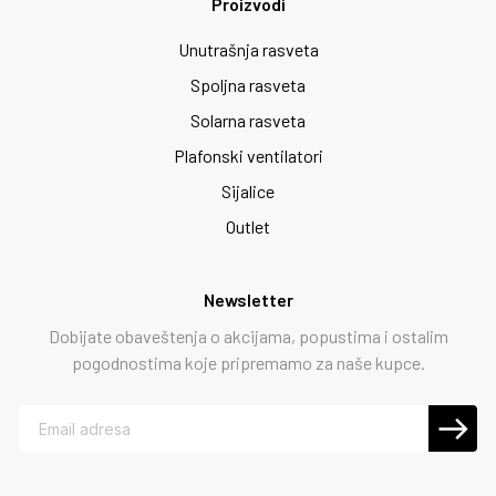
Proizvodi
Unutrašnja rasveta
Spoljna rasveta
Solarna rasveta
Plafonski ventilatori
Sijalice
Outlet
Newsletter
Dobijate obaveštenja o akcijama, popustima i ostalim
pogodnostima koje pripremamo za naše kupce.