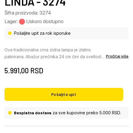
LINDA - 3274
Šifra proizvoda: 3274
Lager:
Uskoro dostupno
Pošaljite upit za rok isporuke
Ova tradicionalna crna zidna lampa je zlatno
Pročitaj više
patinirana. Abažur prečnika 24 cm čini da svetlost
izgleda jarko kroz providno plastično staklo.
5.991,00
RSD
Slobodnim izborom izvora svetlosti (E27/maks.
60W), možete sami odrediti intenzitet svetlosti i
boju svetlosti. Zbog uštede energije i dugotrajnosti,
preporučujemo LED lampe. Ova ekskluzivna zidna
Pošaljite upit
lampa sa klasom zaštite IP44 je idealna za
spoljašnju upotrebu.
Besplatna dostava
za sve kupovine preko 5.000 RSD.