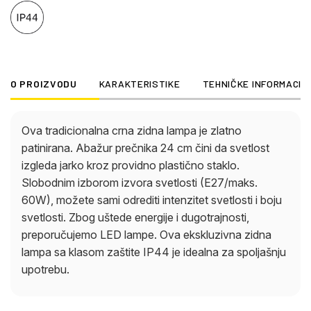
O PROIZVODU
KARAKTERISTIKE
TEHNIČKE INFORMACIJ
Ova tradicionalna crna zidna lampa je zlatno
patinirana. Abažur prečnika 24 cm čini da svetlost
izgleda jarko kroz providno plastično staklo.
Slobodnim izborom izvora svetlosti (E27/maks.
60W), možete sami odrediti intenzitet svetlosti i boju
svetlosti. Zbog uštede energije i dugotrajnosti,
preporučujemo LED lampe. Ova ekskluzivna zidna
lampa sa klasom zaštite IP44 je idealna za spoljašnju
upotrebu.