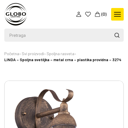
(
0
)
Početna
Svi proizvodi
Spoljna rasveta
LINDA – Spoljna svetiljka – metal crna – plastika providna – 3274