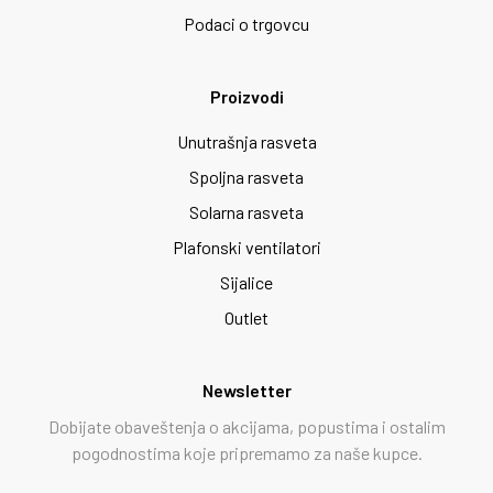
Podaci o trgovcu
Proizvodi
Unutrašnja rasveta
Spoljna rasveta
Solarna rasveta
Plafonski ventilatori
Sijalice
Outlet
Newsletter
Dobijate obaveštenja o akcijama, popustima i ostalim
pogodnostima koje pripremamo za naše kupce.