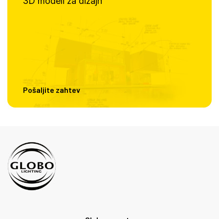
3D modeli za dizajn
Pošaljite zahtev