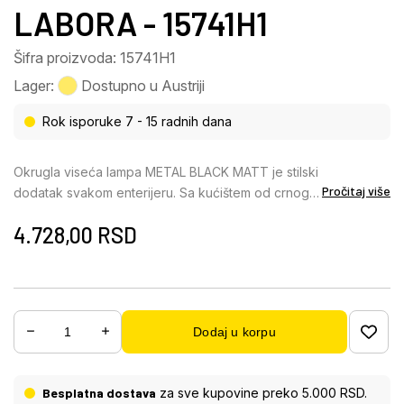
LABORA - 15741H1
Šifra proizvoda: 15741H1
Lager:
Dostupno u Austriji
Rok isporuke 7 - 15 radnih dana
Okrugla viseća lampa METAL BLACK MATT je stilski
Pročitaj više
dodatak svakom enterijeru. Sa kućištem od crnog
mat metala i abažurom od dimljenog peskarenog
4.728,00
RSD
stakla, ova viseća lampa kombinuje eleganciju i
funkcionalnost. Sa prečnikom od 170 mm, okrugli
oblik obezbeđuje ravnomerno i prijatno osvetljenje
u vašem domu. Svetiljka ima snagu od 8 W i
svetlosni izlaz od 538 lumena sa toplom bojom
Dodaj u korpu
svetlosti od 3000 K, što stvara ugodnu atmosferu.
Bez obzira da li je postavljena u dnevnoj sobi,
spavaćoj sobi ili radnoj sobi, okrugla viseća lampa
Besplatna dostava
za sve kupovine preko 5.000 RSD.
METAL BLACK MATT ispuniće vašu sobu mekim i