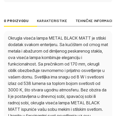
stilskim svetlom. Uronite u fascinantni svet
osvetljenja uz ovu jedinstvenu viseću lampu!
O PROIZVODU
KARAKTERISTIKE
TEHNIČKE INFORMACIJ
Okrugla viseća lampa METAL BLACK MATT je stilski
dodatak svakom enterijeru. Sa kućištem od crnog mat
metala i abažurom od dimljenog peskarenog stakla,
ova viseća lampa kombinuje eleganciju i
funkcionalnost. Sa prečnikom od 170 mm, okrugli
oblik obezbeđuje ravnomerno i prijatno osvetljenje u
vašem domu. Svetiljka ima snagu od 8 W i svetlosni
izlaz od 538 lumena sa toplom bojom svetlosti od
3000 K, što stvara ugodnu atmosferu. Bez obzira da
li je postavljena u dnevnoj sobi, spavaćoj sobi ili
radnoj sobi, okrugla viseća lampa METAL BLACK
MATT ispuniće vašu sobu mekim i stilskim svetlom.
Uronite u fascinantni svet osvetljenja uz ovu