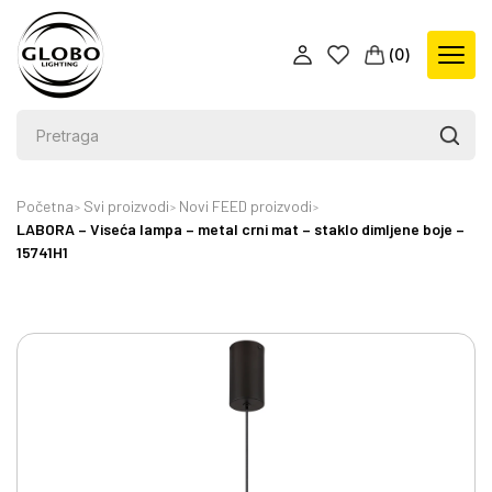
(
0
)
Početna
Svi proizvodi
Novi FEED proizvodi
LABORA – Viseća lampa – metal crni mat – staklo dimljene boje –
15741H1