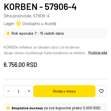
KORBEN - 57906-4
Šifra proizvoda: 57906-4
Lager:
Dostupno u Austriji
Rok isporuke 7 - 15 radnih dana
KORBEN reflektor je idealan izbor za moderan
Pročitaj više
dizajn doma i kombinuje funkcionalnost sa stilskim
izgledom. Sa svojim pravougaonim oblikom i četiri
6.756,00
RSD
cilindrična abažura koja su otvorena napred, ovaj
reflektor obezbeđuje ciljanu raspodelu svetlosti i
postavlja impresivne akcente u svakoj prostoriji.
Mat crno metalno kućište daje reflektoru
bezvremensku eleganciju, dok mat aluminijumski
Dodaj u korpu
abažuri u crnoj i zlatnoj završnoj obradi stvaraju
atraktivan kontrast. Ova kombinacija ističe
savremeni dizajn i čini KORBEN pravim uređajem
Besplatna dostava
za sve kupovine preko 5.000 RSD.
koji privlači pažnju. Reflektor je opremljen GU10