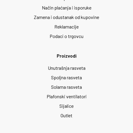
Način plaćanja i isporuke
Zamena i odustanak od kupovine
Reklamacije
Podaci o trgovcu
Proizvodi
Unutrašnja rasveta
Spoljna rasveta
Solarna rasveta
Plafonski ventilatori
Sijalice
Outlet