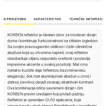
sijalicama, koje omogućavaju visok stepen
fleksibilnosti u osvetljenju. Bilo da je u dnevnoj sobi,
hodniku ili kuhinji – KORBEN reflektor unosi svetlost
O PROIZVODU
KARAKTERISTIKE
TEHNIČKE INFORMACIJ
i stil u vaš dom i stvara privlačnu atmosferu koja vas
poziva da se zadržite. Dodajte dašak
sofisticiranosti svojim sobama uz ovu elegantnu
KORBEN reflektor je idealan izbor za moderan dizajn
rasvetu.
doma i kombinuje funkcionalnost sa stilskim izgledom.
Sa svojim pravougaonim oblikom i četiri cilindrična
abažura koja su otvorena napred, ovaj reflektor
obezbeđuje ciljanu raspodelu svetlosti i postavlja
impresivne akcente u svakoj prostoriji. Mat crno
metalno kućište daje reflektoru bezvremensku
eleganciju, dok mat aluminijumski abažuri u crnoj i
zlatnoj završnoj obradi stvaraju atraktivan kontrast.
Ova kombinacija ističe savremeni dizajn i čini
KORBEN pravim uređajem koji privlači pažnju.
Reflektor je opremljen GU10 sijalicama, koje
omogućavaju visok stepen fleksibilnosti u osvetljenju.