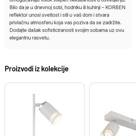
Bilo da je u dnevnoj sobi, hodniku ili kuhinji – KORBEN
reflektor unosi svetlost i stil u vaš dom i stvara
privlačnu atmosferu koja vas poziva da se zadržite.
Dodajte dašak sofisticiranosti svojim sobama uz ovu
elegantnu rasvetu.
Proizvodi iz kolekcije