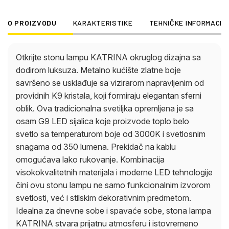
dekorativnim predmetom. Idealna za dnevne sobe i
spavaće sobe, stona lampa KATRINA stvara prijatnu
O PROIZVODU
KARAKTERISTIKE
TEHNIČKE INFORMACIJ
atmosferu i istovremeno postavlja glamurozni
akcenat. Uživajte u međuigri tradicionalnog dizajna i
savremene tehnologije osvetljenja kako biste
Otkrijte stonu lampu KATRINA okruglog dizajna sa
stvorili privlačan i stilski ambijent u svom domu.
dodirom luksuza. Metalno kućište zlatne boje
savršeno se usklađuje sa vizirarom napravljenim od
providnih K9 kristala, koji formiraju elegantan sferni
oblik. Ova tradicionalna svetiljka opremljena je sa
osam G9 LED sijalica koje proizvode toplo belo
svetlo sa temperaturom boje od 3000K i svetlosnim
snagama od 350 lumena. Prekidač na kablu
omogućava lako rukovanje. Kombinacija
visokokvalitetnih materijala i moderne LED tehnologije
čini ovu stonu lampu ne samo funkcionalnim izvorom
svetlosti, već i stilskim dekorativnim predmetom.
Idealna za dnevne sobe i spavaće sobe, stona lampa
KATRINA stvara prijatnu atmosferu i istovremeno