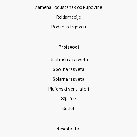
Zamena i odustanak od kupovine
Reklamacije
Podaci o trgovcu
Proizvodi
Unutrašnja rasveta
Spoljna rasveta
Solarna rasveta
Plafonski ventilatori
Sijalice
Outlet
Newsletter