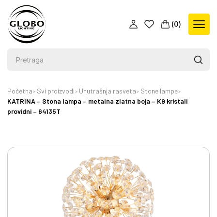
(
0
)
Početna
Svi proizvodi
Unutrašnja rasveta
Stone lampe
KATRINA – Stona lampa – metalna zlatna boja – K9 kristali
providni – 64135T