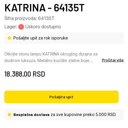
KATRINA - 64135T
Šifra proizvoda: 64135T
Lager:
Uskoro dostupno
Pošaljite upit za rok isporuke
Otkrijte stonu lampu KATRINA okruglog dizajna sa
Pročitaj više
dodirom luksuza. Metalno kućište zlatne boje
savršeno se usklađuje sa vizirarom napravljenim od
18.388,00
RSD
providnih K9 kristala, koji formiraju elegantan sferni
oblik. Ova tradicionalna svetiljka opremljena je sa
osam G9 LED sijalica koje proizvode toplo belo
svetlo sa temperaturom boje od 3000K i svetlosnim
Pošaljite upit
snagama od 350 lumena. Prekidač na kablu
omogućava lako rukovanje. Kombinacija
visokokvalitetnih materijala i moderne LED
Besplatna dostava
za sve kupovine preko 5.000 RSD.
tehnologije čini ovu stonu lampu ne samo
funkcionalnim izvorom svetlosti, već i stilskim