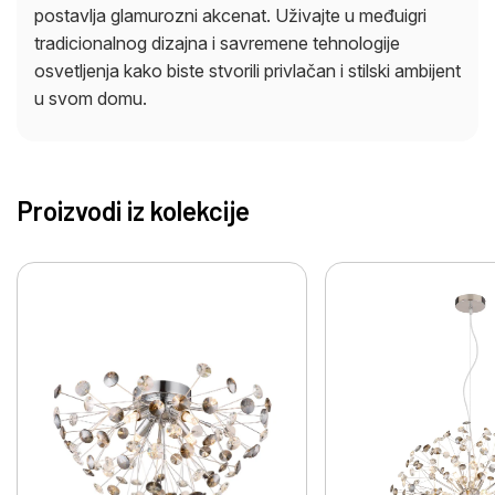
postavlja glamurozni akcenat. Uživajte u međuigri
tradicionalnog dizajna i savremene tehnologije
osvetljenja kako biste stvorili privlačan i stilski ambijent
u svom domu.
Proizvodi iz kolekcije