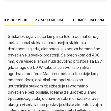
lampa postavlja stilske akcente svojim jednostavnim
dizajnom. Unesite toplu i prijatnu atmosferu u svoj
dom ovom okruglom visećom lampom od mat crnog
O PROIZVODU
KARAKTERISTIKE
TEHNIČKE INFORMACIJ
metala i dimljenog opal stakla.
Stilska okrugla viseća lampa sa telom od mat crnog
metala i opal stakla sa unutrašnjim staklom u
dimljenom izgledu, elegantan je izbor za harmonično
osvetljenje u svakoj prostoriji. Sa prečnikom od 400
mm, ova viseća lampa nudi dovoljno prostora za E27
grlo snage do 60 W kako bi se stvorila prijatna i
ugodna atmosfera. Mat crno metalno telo daje lampi
moderan dodir, dok dimljeno opal staklo sa
unutrašnjim staklom obezbeđuje ravnomerno
osvetljenje bez odsjaja. Idealna za upotrebu iznad
trpezarijskog stola, u dnevnoj sobi ili u hodniku, ova
okrugla viseća lampa postavlja stilske akcente svojim
jednostavnim dizajnom. Unesite toplu i prijatnu