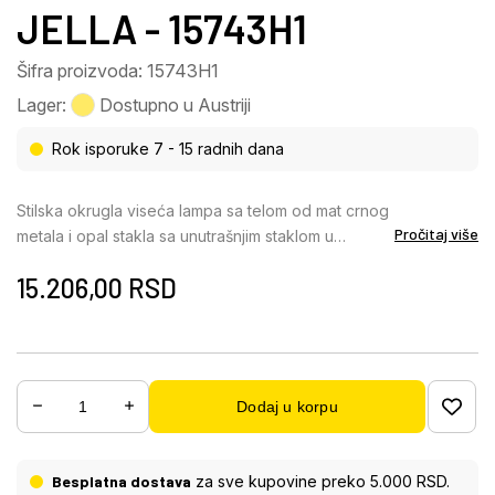
JELLA - 15743H1
Šifra proizvoda: 15743H1
Lager:
Dostupno u Austriji
Rok isporuke 7 - 15 radnih dana
Stilska okrugla viseća lampa sa telom od mat crnog
Pročitaj više
metala i opal stakla sa unutrašnjim staklom u
dimljenom izgledu, elegantan je izbor za
15.206,00
RSD
harmonično osvetljenje u svakoj prostoriji. Sa
prečnikom od 400 mm, ova viseća lampa nudi
dovoljno prostora za E27 grlo snage do 60 W kako
bi se stvorila prijatna i ugodna atmosfera. Mat crno
metalno telo daje lampi moderan dodir, dok
Dodaj u korpu
dimljeno opal staklo sa unutrašnjim staklom
obezbeđuje ravnomerno osvetljenje bez odsjaja.
Idealna za upotrebu iznad trpezarijskog stola, u
Besplatna dostava
za sve kupovine preko 5.000 RSD.
dnevnoj sobi ili u hodniku, ova okrugla viseća