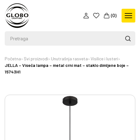
(
0
)
Početna
Svi proizvodi
Unutrašnja rasveta
Visilice i lusteri
JELLA – Viseća lampa – metal crni mat – staklo dimljene boje –
15743H1