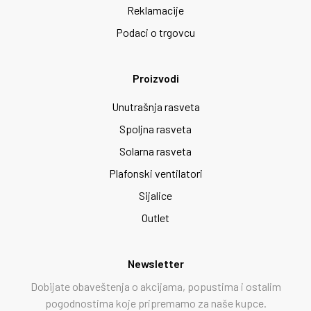
Reklamacije
Podaci o trgovcu
Proizvodi
Unutrašnja rasveta
Spoljna rasveta
Solarna rasveta
Plafonski ventilatori
Sijalice
Outlet
Newsletter
Dobijate obaveštenja o akcijama, popustima i ostalim
pogodnostima koje pripremamo za naše kupce.