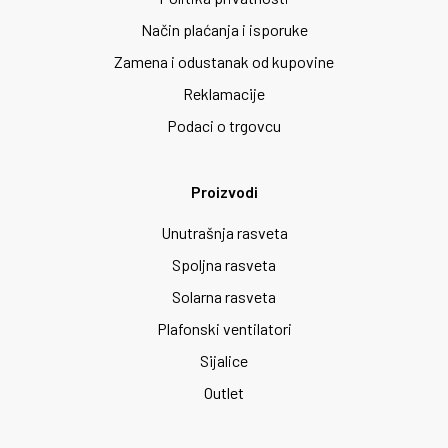
Način plaćanja i isporuke
Zamena i odustanak od kupovine
Reklamacije
Podaci o trgovcu
Proizvodi
Unutrašnja rasveta
Spoljna rasveta
Solarna rasveta
Plafonski ventilatori
Sijalice
Outlet