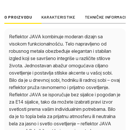
osvetljenje – reflektor JAVA vam nudi fleksibilnost
koja vam je potrebna. Jednostavna instalacija
O PROIZVODU
KARAKTERISTIKE
TEHNIČKE INFORMACIJ
omogućava brzo puštanje u rad, tako da možete
kreirati stilsko osvetljenje za kratko vreme.
Postavite elegantne akcente pomoću reflektora
Reflektor JAVA kombinuje moderan dizajn sa
JAVA i stvorite prijatnu svetlosnu atmosferu u svom
visokom funkcionalnošću. Telo napravljeno od
domu.
robusnog metala obezbeđuje elegantan i stabilan
izgled koji se savršeno integriše u različite stilove
života. Jednostavan abažur omogućava ciljano
osvetljenje i postavlja stilske akcente u vašoj sobi.
Bilo da je u dnevnoj sobi, hodniku ili radnoj sobi – ovaj
reflektor pruža ravnomerno i prijatno osvetljenje.
Reflektor JAVA se isporučuje bez sijalice i pogodan je
za E14 sijalice, tako da možete izabrati pravi izvor
svetlosti prema vašim individualnim potrebama. Bilo
da je to topla bela za prijatnu atmosferu ili neutralna
bela za jasno i svetlo osvetljenje – reflektor JAVA