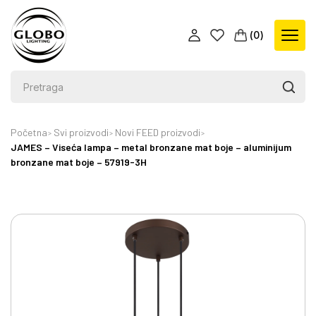
(
0
)
Početna
Svi proizvodi
Novi FEED proizvodi
JAMES – Viseća lampa – metal bronzane mat boje – aluminijum
bronzane mat boje – 57919-3H