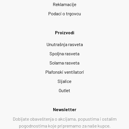
Reklamacije
Podaci o trgovcu
Proizvodi
Unutrašnja rasveta
Spoljna rasveta
Solarna rasveta
Plafonski ventilatori
Sijalice
Outlet
Newsletter
Dobijate obaveštenja o akcijama, popustima i ostalim
pogodnostima koje pripremamo za naše kupce.