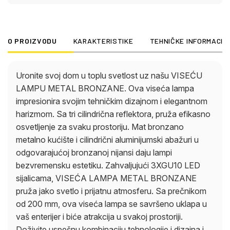
Doživite uspešnu kombinaciju tehnologije i dizajna i
unesite delić udobnosti u svoj dom uz našu VISEĆU
LAMPU METAL BRONZANE BOJE.
O PROIZVODU
KARAKTERISTIKE
TEHNIČKE INFORMACIJ
Uronite svoj dom u toplu svetlost uz našu VISEĆU
LAMPU METAL BRONZANE. Ova viseća lampa
impresionira svojim tehničkim dizajnom i elegantnom
harizmom. Sa tri cilindrična reflektora, pruža efikasno
osvetljenje za svaku prostoriju. Mat bronzano
metalno kućište i cilindrični aluminijumski abažuri u
odgovarajućoj bronzanoj nijansi daju lampi
bezvremensku estetiku. Zahvaljujući 3XGU10 LED
sijalicama, VISEĆA LAMPA METAL BRONZANE
pruža jako svetlo i prijatnu atmosferu. Sa prečnikom
od 200 mm, ova viseća lampa se savršeno uklapa u
vaš enterijer i biće atrakcija u svakoj prostoriji.
Doživite uspešnu kombinaciju tehnologije i dizajna i