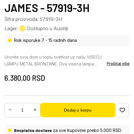
JAMES - 57919-3H
Šifra proizvoda: 57919-3H
Lager:
Dostupno u Austriji
Rok isporuke 7 - 15 radnih dana
Uronite svoj dom u toplu svetlost uz našu VISEĆU
Pročitaj više
LAMPU METAL BRONZANE. Ova viseća lampa
impresionira svojim tehničkim dizajnom i
6.380,00
RSD
elegantnom harizmom. Sa tri cilindrična reflektora,
pruža efikasno osvetljenje za svaku prostoriju. Mat
bronzano metalno kućište i cilindrični aluminijumski
abažuri u odgovarajućoj bronzanoj nijansi daju
lampi bezvremensku estetiku. Zahvaljujući 3XGU10
Dodaj u korpu
LED sijalicama, VISEĆA LAMPA METAL BRONZANE
pruža jako svetlo i prijatnu atmosferu. Sa prečnikom
od 200 mm, ova viseća lampa se savršeno uklapa u
Besplatna dostava
za sve kupovine preko 5.000 RSD.
vaš enterijer i biće atrakcija u svakoj prostoriji.