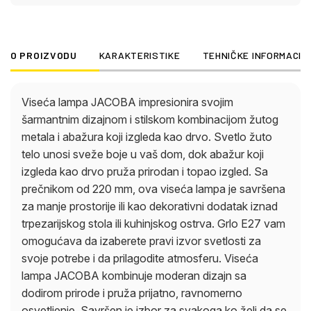
pruža prijatno, ravnomerno osvetljenje. Savršen je
izbor za svakoga ko želi da se istakne, stvarajući
ugodnu, privlačnu atmosferu.
O PROIZVODU
KARAKTERISTIKE
TEHNIČKE INFORMACIJ
Viseća lampa JACOBA impresionira svojim
šarmantnim dizajnom i stilskom kombinacijom žutog
metala i abažura koji izgleda kao drvo. Svetlo žuto
telo unosi sveže boje u vaš dom, dok abažur koji
izgleda kao drvo pruža prirodan i topao izgled. Sa
prečnikom od 220 mm, ova viseća lampa je savršena
za manje prostorije ili kao dekorativni dodatak iznad
trpezarijskog stola ili kuhinjskog ostrva. Grlo E27 vam
omogućava da izaberete pravi izvor svetlosti za
svoje potrebe i da prilagodite atmosferu. Viseća
lampa JACOBA kombinuje moderan dizajn sa
dodirom prirode i pruža prijatno, ravnomerno
osvetljenje. Savršen je izbor za svakoga ko želi da se