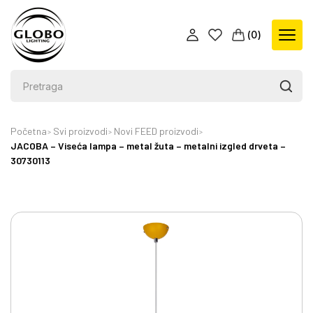
(
0
)
Početna
Svi proizvodi
Novi FEED proizvodi
JACOBA – Viseća lampa – metal žuta – metalni izgled drveta –
30730113