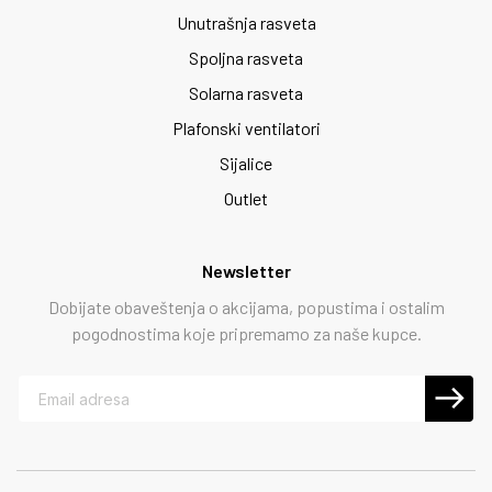
Unutrašnja rasveta
Spoljna rasveta
Solarna rasveta
Plafonski ventilatori
Sijalice
Outlet
Newsletter
Dobijate obaveštenja o akcijama, popustima i ostalim
pogodnostima koje pripremamo za naše kupce.