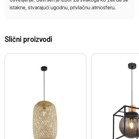
istakne, stvarajući ugodnu, privlačnu atmosferu.
Slični proizvodi