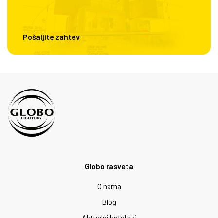
Pošaljite zahtev
Globo rasveta
O nama
Blog
Aktuelni katalozi