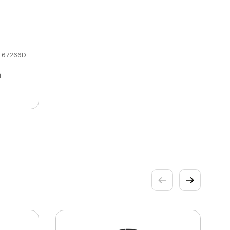
67266D
a