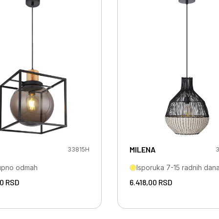
MILENA
33815H
3
upno odmah
Isporuka 7-15 radnih dan
00
RSD
6.418,00
RSD