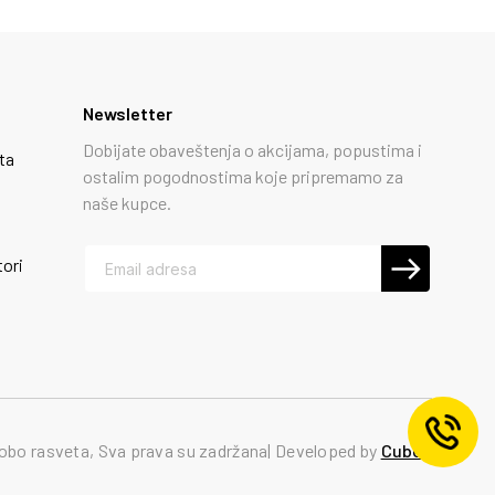
Newsletter
Dobijate obaveštenja o akcijama, popustima i
ta
ostalim pogodnostima koje pripremamo za
naše kupce.
tori
obo rasveta, Sva prava su zadržana
Developed by
Cubes