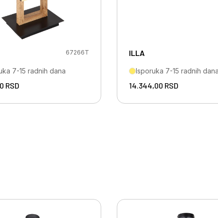
ILLA
67266T
uka 7-15 radnih dana
Isporuka 7-15 radnih dan
00
RSD
14.344,00
RSD