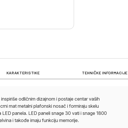
KARAKTERISTIKE
TEHNIČKE INFORMACIJE
nspiriše odličnim dizajnom i postaje centar vaših
crni mat metalni plafonski nosač i formiraju skelu
ena LED panela. LED paneli snage 30 vati i snage 1800
lvina i takođe imaju funkciju memorije.