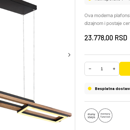
Ova moderna plafonska
dizajnom i postaje cen
prolaze kroz crni mat 
23.778,00
RSD
dužine 1 m u izgledu 
paneli snage 30 vati 
svetlo od 3000 Kelvin
Besplatna dostav