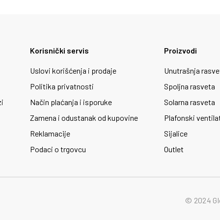
Korisnički servis
Proizvodi
Uslovi korišćenja i prodaje
Unutrašnja rasve
Politika privatnosti
Spoljna rasveta
zi
Način plaćanja i isporuke
Solarna rasveta
Zamena i odustanak od kupovine
Plafonski ventila
Reklamacije
Sijalice
Podaci o trgovcu
Outlet
© 2024 Gl