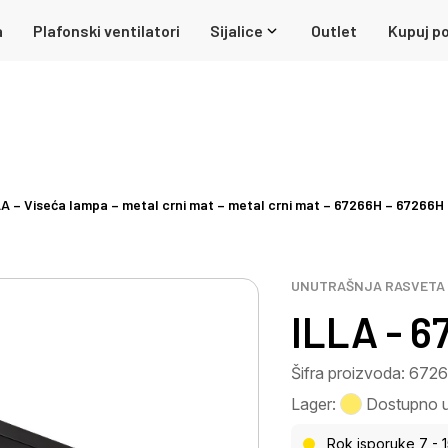
a
Plafonski ventilatori
Sijalice
Outlet
Kupuj po
LA – Viseća lampa – metal crni mat – metal crni mat – 67266H – 67266H
UNUTRAŠNJA RASVETA
ILLA - 6
Šifra proizvoda: 672
Lager:
Dostupno u 
Rok isporuke 7 - 