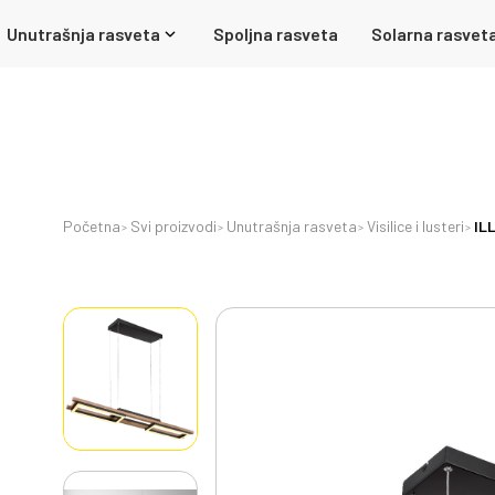
Unutrašnja rasveta
Spoljna rasveta
Solarna rasvet
Početna
Svi proizvodi
Unutrašnja rasveta
Visilice i lusteri
IL