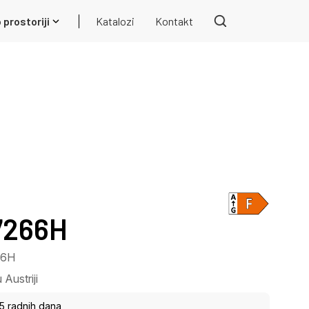
 prostoriji
Katalozi
Kontakt
7266H
66H
Austriji
15 radnih dana