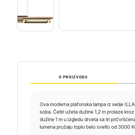
O PROIZVODU
Ova moderna plafonska lampa iz serije ILLA i
soba. Četiri užeta dužine 1,2 m prolaze kroz 
dužine 1 m u izgledu drveta sa tri pričvršć
lumena pružaju toplo belo svetlo od 3000 Ke