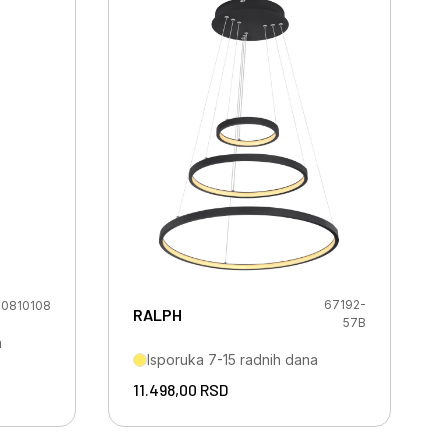
67192-
0810108
RALPH
57B
a
Isporuka 7-15 radnih dana
11.498,00
RSD