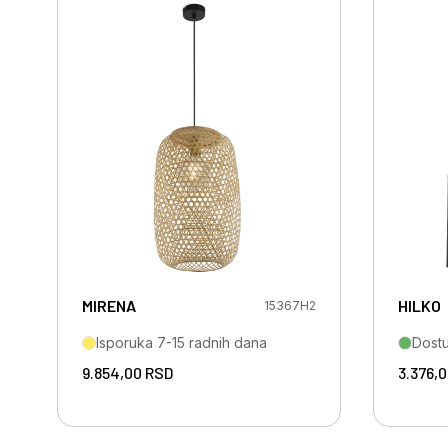
MIRENA
HILKO
15367H2
Isporuka 7-15 radnih dana
Dost
9.854,00
RSD
3.376,