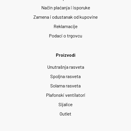
Način plaćanja i isporuke
Zamena i odustanak od kupovine
Reklamacije
Podaci o trgovcu
Proizvodi
Unutrašnja rasveta
Spoljna rasveta
Solarna rasveta
Plafonski ventilatori
Sijalice
Outlet