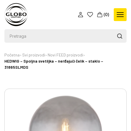
(
0
)
Početna
Svi proizvodi
Novi FEED proizvodi
HEDWIG – Spoljna svetiljka – nerđajući čelik – staklo –
31865SLMDS