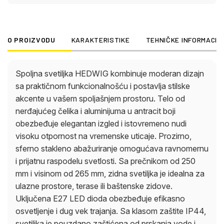
Sa klasom zaštite IP44, svetiljka je pouzdano
zaštićena od prskanja vode i stoga je idealna za
spoljašnju upotrebu. Spoljna svetiljka HEDWIG
O PROIZVODU
KARAKTERISTIKE
TEHNIČKE INFORMACIJ
kombinuje moderan dizajn sa visokom
funkcionalnošću i nudi stilsko rešenje za vaše
spoljašnje osvetljenje, istovremeno stvarajući
Spoljna svetiljka HEDWIG kombinuje moderan dizajn
prijatnu atmosferu.
sa praktičnom funkcionalnošću i postavlja stilske
akcente u vašem spoljašnjem prostoru. Telo od
nerđajućeg čelika i aluminijuma u antracit boji
obezbeđuje elegantan izgled i istovremeno nudi
visoku otpornost na vremenske uticaje. Prozirno,
sferno stakleno abažuriranje omogućava ravnomernu
i prijatnu raspodelu svetlosti. Sa prečnikom od 250
mm i visinom od 265 mm, zidna svetiljka je idealna za
ulazne prostore, terase ili baštenske zidove.
Uključena E27 LED dioda obezbeđuje efikasno
osvetljenje i dug vek trajanja. Sa klasom zaštite IP44,
svetiljka je pouzdano zaštićena od prskanja vode i