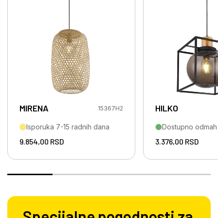
MIRENA
HILKO
15367H2
Isporuka 7-15 radnih dana
Dostupno odmah
9.854,00
RSD
3.376,00
RSD
Specijalne pogodnosti za