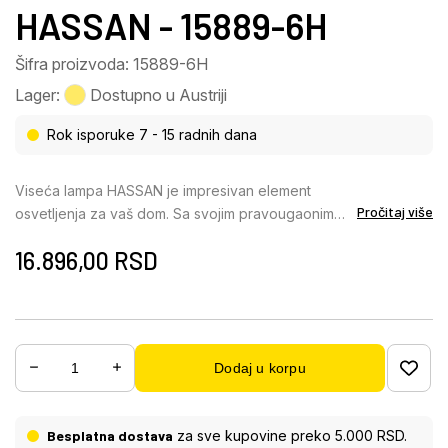
HASSAN - 15889-6H
Šifra proizvoda: 15889-6H
Lager:
Dostupno u Austriji
Rok isporuke 7 - 15 radnih dana
Viseća lampa HASSAN je impresivan element
Pročitaj više
osvetljenja za vaš dom. Sa svojim pravougaonim
dizajnom i šest vešalica, nudi stilsko i funkcionalno
16.896,00
RSD
rešenje za različite prostorije. Okrugli abažuri su
opremljeni dekorativnim perforacijama koje stvaraju
fascinantnu igru svetlosti i posebnu atmosferu. Telo
lampe je napravljeno od mat crnog metala, što joj
daje moderan i elegantan dodir. Abažuri, takođe
Dodaj u korpu
napravljeni od mat crnog metala, savršeno se
usklađuju sa telom i omogućavaju svetlosti da
nežno sija kroz dekorativne izreze. Zahvaljujući
Besplatna dostava
za sve kupovine preko 5.000 RSD.
svom pravougaonom dizajnu, viseća lampa