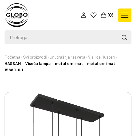
(
0
)
Početna
Svi proizvodi
Unutrašnja rasveta
Visilice i lusteri
HASSAN – Viseća lampa – metal crni mat – metal crni mat –
15889-6H