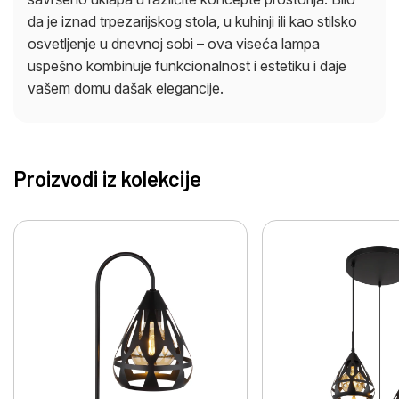
da je iznad trpezarijskog stola, u kuhinji ili kao stilsko
osvetljenje u dnevnoj sobi – ova viseća lampa
uspešno kombinuje funkcionalnost i estetiku i daje
vašem domu dašak elegancije.
Proizvodi iz kolekcije