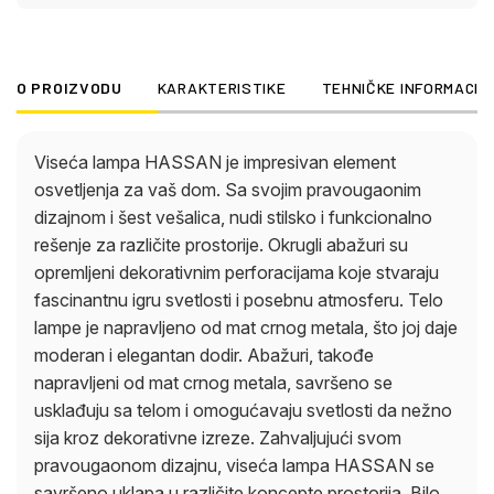
HASSAN se savršeno uklapa u različite koncepte
prostorija. Bilo da je iznad trpezarijskog stola, u
kuhinji ili kao stilsko osvetljenje u dnevnoj sobi –
O PROIZVODU
KARAKTERISTIKE
TEHNIČKE INFORMACIJ
ova viseća lampa uspešno kombinuje
funkcionalnost i estetiku i daje vašem domu dašak
elegancije.
Viseća lampa HASSAN je impresivan element
osvetljenja za vaš dom. Sa svojim pravougaonim
dizajnom i šest vešalica, nudi stilsko i funkcionalno
rešenje za različite prostorije. Okrugli abažuri su
opremljeni dekorativnim perforacijama koje stvaraju
fascinantnu igru svetlosti i posebnu atmosferu. Telo
lampe je napravljeno od mat crnog metala, što joj daje
moderan i elegantan dodir. Abažuri, takođe
napravljeni od mat crnog metala, savršeno se
usklađuju sa telom i omogućavaju svetlosti da nežno
sija kroz dekorativne izreze. Zahvaljujući svom
pravougaonom dizajnu, viseća lampa HASSAN se
savršeno uklapa u različite koncepte prostorija. Bilo