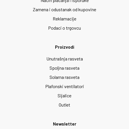
Način plaćanja i isporuke
Zamena i odustanak od kupovine
Reklamacije
Podaci o trgovcu
Proizvodi
Unutrašnja rasveta
Spoljna rasveta
Solarna rasveta
Plafonski ventilatori
Sijalice
Outlet
Newsletter