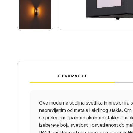
O PROIZVODU
Ova moderna spoljna svetiljka impresionira 
napravljenim od metala i akrilnog stakla. C
sa prelepom opalnom akrilnom staklenom p
izaberete boju svetlosti i osvetljenost do 
IP44 zaštitom od prskanja vode, ova svetiljk