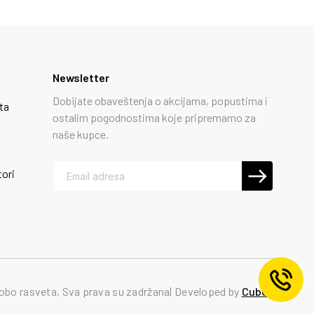
Newsletter
Dobijate obaveštenja o akcijama, popustima i
ta
ostalim pogodnostima koje pripremamo za
naše kupce.
tori
obo rasveta, Sva prava su zadržana
Developed by
Cubes