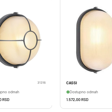
CASSI
31316
upno odmah
Dostupno odmah
00
RSD
1.572,00
RSD