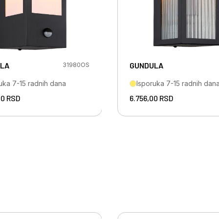
LA
GUNDULA
31980OS
uka 7-15 radnih dana
Isporuka 7-15 radnih dan
00
RSD
6.756,00
RSD