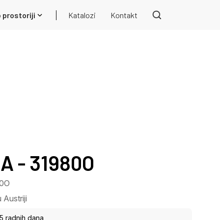
 prostoriji
Katalozi
Kontakt
 - 31980O
80O
Austriji
15 radnih dana