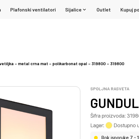
a
Plafonski ventilatori
Sijalice
Outlet
Kupuj po
etiljka – metal crna mat – polikarbonat opal – 31980O – 31980O
SPOLJNA RASVETA
GUNDULA
Šifra proizvoda: 319
Lager:
Dostupno u 
Rok isporuke 7 - 