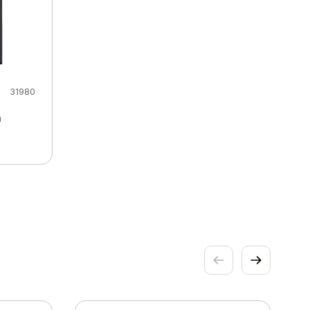
31980
a