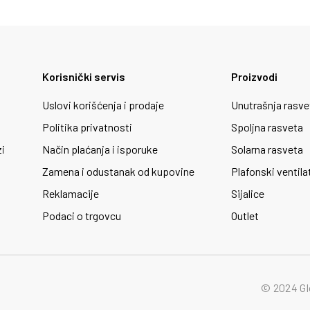
Korisnički servis
Proizvodi
Uslovi korišćenja i prodaje
Unutrašnja rasve
Politika privatnosti
Spoljna rasveta
zi
Način plaćanja i isporuke
Solarna rasveta
Zamena i odustanak od kupovine
Plafonski ventila
Reklamacije
Sijalice
Podaci o trgovcu
Outlet
© 2024 Gl