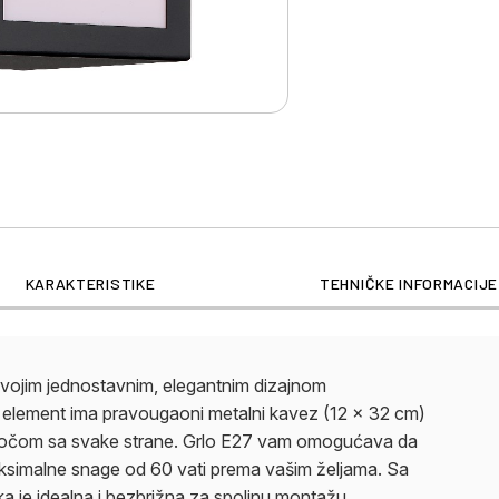
KARAKTERISTIKE
TEHNIČKE INFORMACIJE
svojim jednostavnim, elegantnim dizajnom
rni element ima pravougaoni metalni kavez (12 x 32 cm)
ločom sa svake strane. Grlo E27 vam omogućava da
maksimalne snage od 60 vati prema vašim željama. Sa
a je idealna i bezbrižna za spoljnu montažu.