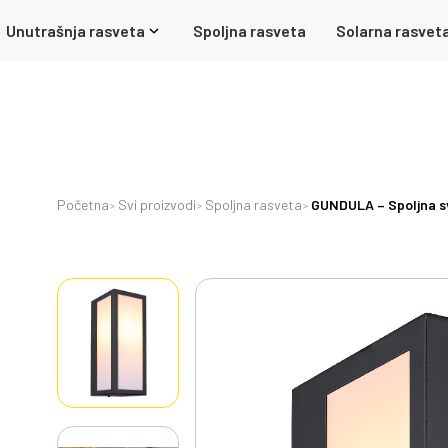
Unutrašnja rasveta
Spoljna rasveta
Solarna rasvet
Početna
Svi proizvodi
Spoljna rasveta
GUNDULA – Spoljna sv