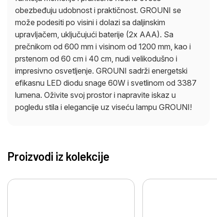
obezbeđuju udobnost i praktičnost. GROUNI se
može podesiti po visini i dolazi sa daljinskim
upravljačem, uključujući baterije (2x AAA). Sa
prečnikom od 600 mm i visinom od 1200 mm, kao i
prstenom od 60 cm i 40 cm, nudi velikodušno i
impresivno osvetljenje. GROUNI sadrži energetski
efikasnu LED diodu snage 60W i svetlinom od 3387
lumena. Oživite svoj prostor i napravite iskaz u
pogledu stila i elegancije uz viseću lampu GROUNI!
Proizvodi iz kolekcije