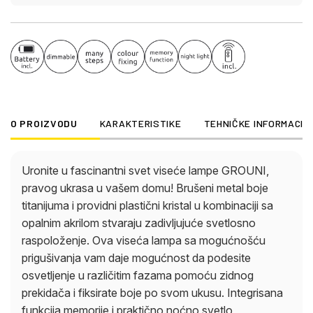
prečnikom od 600 mm i visinom od 1200 mm, kao i
prstenom od 60 cm i 40 cm, nudi velikodušno i
impresivno osvetljenje. GROUNI sadrži energetski
efikasnu LED diodu snage 60W i svetlinom od 3387
lumena. Oživite svoj prostor i napravite iskaz u
pogledu stila i elegancije uz viseću lampu GROUNI!
O PROIZVODU
KARAKTERISTIKE
TEHNIČKE INFORMACIJ
Uronite u fascinantni svet viseće lampe GROUNI,
pravog ukrasa u vašem domu! Brušeni metal boje
titanijuma i providni plastični kristal u kombinaciji sa
opalnim akrilom stvaraju zadivljujuće svetlosno
raspoloženje. Ova viseća lampa sa mogućnošću
prigušivanja vam daje mogućnost da podesite
osvetljenje u različitim fazama pomoću zidnog
prekidača i fiksirate boje po svom ukusu. Integrisana
funkcija memorije i praktično noćno svetlo