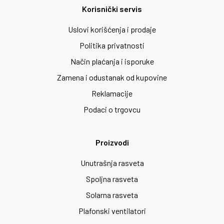
Korisnički servis
Uslovi korišćenja i prodaje
Politika privatnosti
Način plaćanja i isporuke
Zamena i odustanak od kupovine
Reklamacije
Podaci o trgovcu
Proizvodi
Unutrašnja rasveta
Spoljna rasveta
Solarna rasveta
Plafonski ventilatori