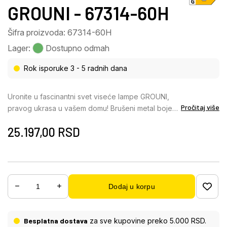
GROUNI - 67314-60H
Šifra proizvoda: 67314-60H
Lager:
Dostupno odmah
Rok isporuke 3 - 5 radnih dana
Uronite u fascinantni svet viseće lampe GROUNI,
Pročitaj više
pravog ukrasa u vašem domu! Brušeni metal boje
titanijuma i providni plastični kristal u kombinaciji sa
25.197,00
RSD
opalnim akrilom stvaraju zadivljujuće svetlosno
raspoloženje. Ova viseća lampa sa mogućnošću
prigušivanja vam daje mogućnost da podesite
osvetljenje u različitim fazama pomoću zidnog
prekidača i fiksirate boje po svom ukusu.
Dodaj u korpu
Integrisana funkcija memorije i praktično noćno
svetlo obezbeđuju udobnost i praktičnost. GROUNI
se može podesiti po visini i dolazi sa daljinskim
Besplatna dostava
za sve kupovine preko 5.000 RSD.
upravljačem, uključujući baterije (2x AAA). Sa