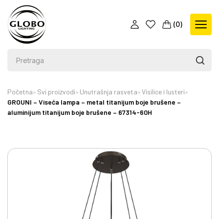
(
0
)
Početna
Svi proizvodi
Unutrašnja rasveta
Visilice i lusteri
GROUNI – Viseća lampa – metal titanijum boje brušene –
aluminijum titanijum boje brušene – 67314-60H