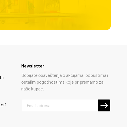
Newsletter
Dobijate obaveštenja o akcijama, popustima i
ta
ostalim pogodnostima koje pripremamo za
naše kupce.
tori