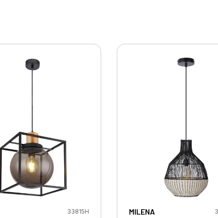
MILENA
33815H
3