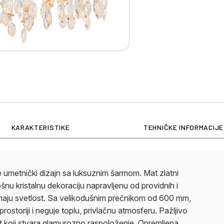
KARAKTERISTIKE
TEHNIČKE INFORMACIJE
umetnički dizajn sa luksuznim šarmom. Mat zlatni
šnu kristalnu dekoraciju napravljenu od providnih i
relamaju svetlost. Sa velikodušnim prečnikom od 600 mm,
storiji i neguje toplu, privlačnu atmosferu. Pažljivo
kat koji stvara glamurozno raspoloženje. Opremljena