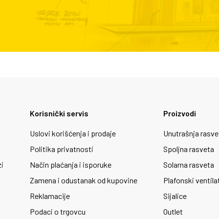
Korisnički servis
Proizvodi
Uslovi korišćenja i prodaje
Unutrašnja rasve
Politika privatnosti
Spoljna rasveta
zi
Način plaćanja i isporuke
Solarna rasveta
Zamena i odustanak od kupovine
Plafonski ventila
Reklamacije
Sijalice
Podaci o trgovcu
Outlet