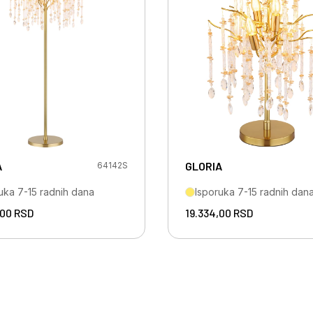
A
GLORIA
64142S
uka 7-15 radnih dana
Isporuka 7-15 radnih dan
,00
RSD
19.334,00
RSD