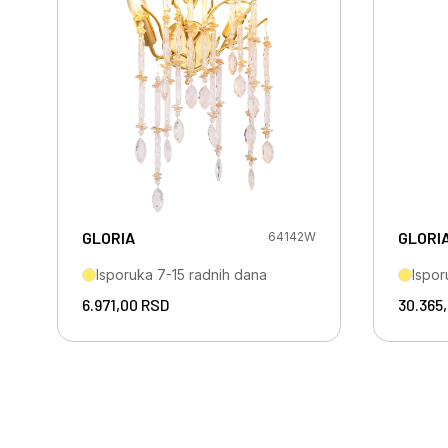
GLORIA
GLORI
64142W
Isporuka 7-15 radnih dana
Ispor
6.971,00
RSD
30.365