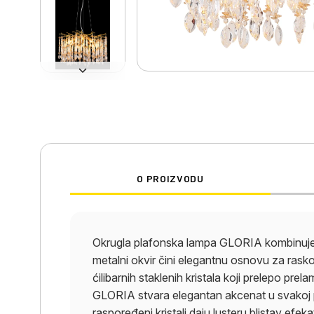
O PROIZVODU
Okrugla plafonska lampa GLORIA kombinuje 
metalni okvir čini elegantnu osnovu za rasko
ćilibarnih staklenih kristala koji prelepo p
GLORIA stvara elegantan akcenat u svakoj pro
raspoređeni kristali daju lusteru blistav efe