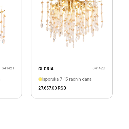
GLORIA
64142T
64142D
a
Isporuka 7-15 radnih dana
27.657,00
RSD