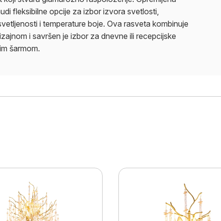
di fleksibilne opcije za izbor izvora svetlosti,
etljenosti i temperature boje. Ova rasveta kombinuje
izajnom i savršen je izbor za dnevne ili recepcijske
bnim šarmom.