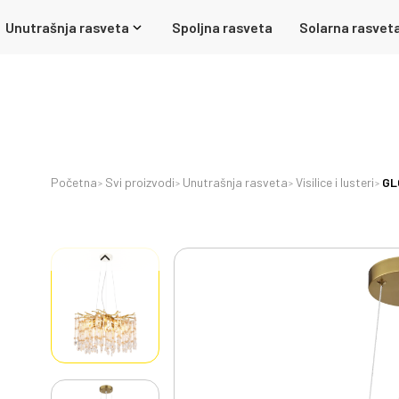
Unutrašnja rasveta
Spoljna rasveta
Solarna rasvet
Početna
Svi proizvodi
Unutrašnja rasveta
Visilice i lusteri
GL