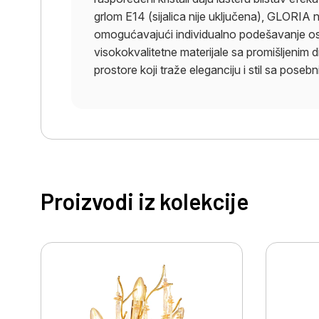
grlom E14 (sijalica nije uključena), GLORIA nu
omogućavajući individualno podešavanje osv
visokokvalitetne materijale sa promišljenim d
prostore koji traže eleganciju i stil sa pose
Proizvodi iz kolekcije