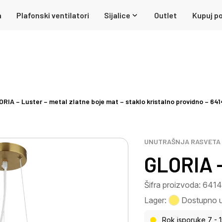
a
Plafonski ventilatori
Sijalice
Outlet
Kupuj po
ORIA – Luster – metal zlatne boje mat – staklo kristalno providno – 64
UNUTRAŠNJA RASVETA
GLORIA 
Šifra proizvoda: 641
Lager:
Dostupno u 
Rok isporuke 7 - 