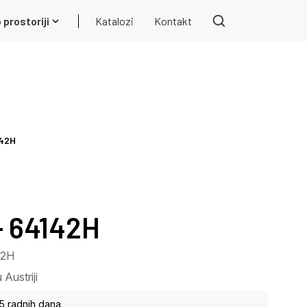
 prostoriji
Katalozi
Kontakt
142H
- 64142H
42H
Austriji
15 radnih dana