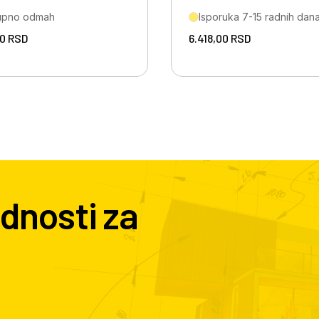
upno odmah
Isporuka 7-15 radnih dan
00
RSD
6.418,00
RSD
dnosti za