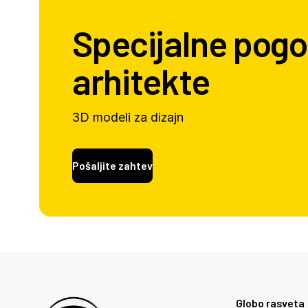
Specijalne pogo
arhitekte
3D modeli za dizajn
Pošaljite zahtev
Globo rasveta