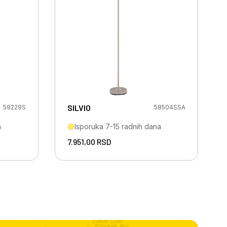
SILVIO
59229S
58504SSA
a
Isporuka 7-15 radnih dana
7.951,00
RSD