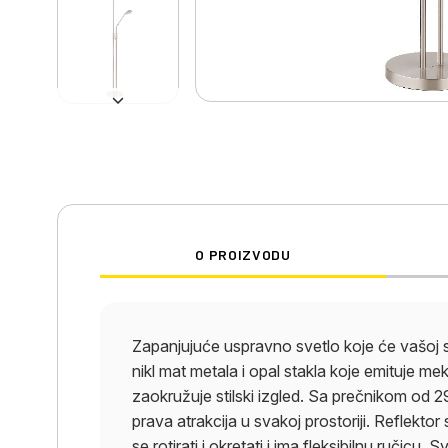
O PROIZVODU
Zapanjujuće uspravno svetlo koje će vašoj so
nikl mat metala i opal stakla koje emituje me
zaokružuje stilski izgled. Sa prečnikom od
prava atrakcija u svakoj prostoriji. Reflekto
se rotirati i okretati i ima fleksibilnu ručicu.