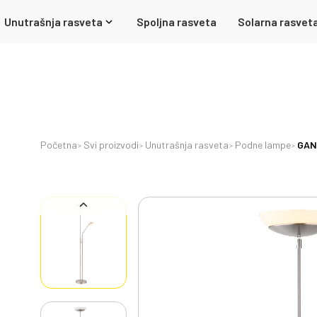
Unutrašnja rasveta
Spoljna rasveta
Solarna rasvet
Početna
Svi proizvodi
Unutrašnja rasveta
Podne lampe
GANI