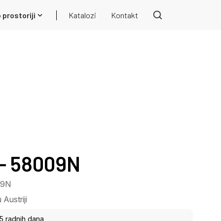
 prostoriji
Katalozi
Kontakt
- 58009N
09N
Austriji
15 radnih dana