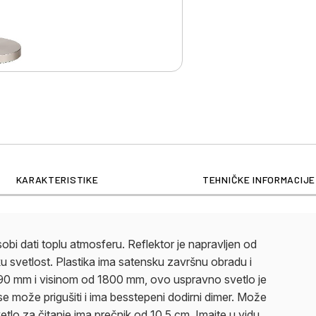
KARAKTERISTIKE
TEHNIČKE INFORMACIJE
bi dati toplu atmosferu. Reflektor je napravljen od
ku svetlost. Plastika ima satensku završnu obradu i
 290 mm i visinom od 1800 mm, ovo uspravno svetlo je
r se može prigušiti i ima besstepeni dodirni dimer. Može
 Svetlo za čitanje ima prečnik od 10,5 cm. Imajte u vidu