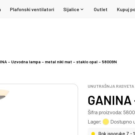
a
Plafonski ventilatori
Sijalice
Outlet
Kupuj po
NA – Uzvodna lampa – metal nikl mat – staklo opal – 58009N
UNUTRAŠNJA RASVETA
GANINA 
Šifra proizvoda: 580
Lager:
Dostupno u 
Rok isporuke 7 - 