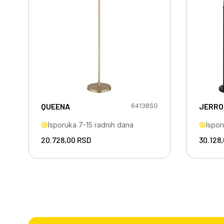
QUEENA
JERRO
64138SG
Isporuka 7-15 radnih dana
Ispor
20.728,00
RSD
30.128