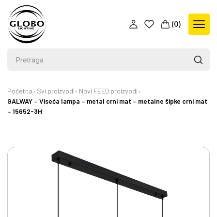
(
0
)
Početna
Svi proizvodi
Novi FEED proizvodi
GALWAY – Viseća lampa – metal crni mat – metalne šipke crni mat
– 15652-3H