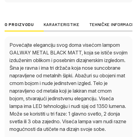
sobe.
O PROIZVODU
KARAKTERISTIKE
TEHNIČKE INFORMACIJ
Povećajte eleganciju svog doma visećom lampom
GALWAY METAL BLACK MATT, koja se ističe svojim
izduženim oblikom i posebnim dizajnerskim izgledom.
Šina je ravna i ima tri držača koja nose suncobrane
napravljene od metalnih šipki. Abažuri su obojeni mat
crnom bojom i nude jedinstven izgled. Telo je
napravljeno od metala koji je lakiran mat crnom
bojom, stvarajući jedinstvenu eleganciju. Viseća
lampa ima LED tehnologiju i nudi sjaj od 1350 lumena.
Može se koristiti u tri faze: 1 glavno svetlo, 2 donja
svetla ili 3 oba zajedno. Viseća lampa vam nudi razne
mogućnosti da utičete na dizajn svoje sobe.