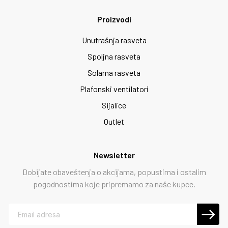
Proizvodi
Unutrašnja rasveta
Spoljna rasveta
Solarna rasveta
Plafonski ventilatori
Sijalice
Outlet
Newsletter
Dobijate obaveštenja o akcijama, popustima i ostalim
pogodnostima koje pripremamo za naše kupce.