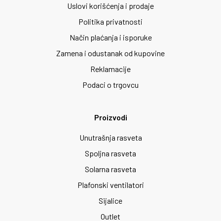
Uslovi korišćenja i prodaje
Politika privatnosti
Način plaćanja i isporuke
Zamena i odustanak od kupovine
Reklamacije
Podaci o trgovcu
Proizvodi
Unutrašnja rasveta
Spoljna rasveta
Solarna rasveta
Plafonski ventilatori
Sijalice
Outlet