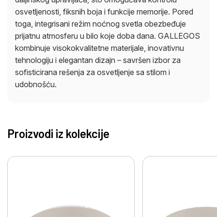
osvetljenosti, fiksnih boja i funkcije memorije. Pored
toga, integrisani režim noćnog svetla obezbeđuje
prijatnu atmosferu u bilo koje doba dana. GALLEGOS
kombinuje visokokvalitetne materijale, inovativnu
tehnologiju i elegantan dizajn – savršen izbor za
sofisticirana rešenja za osvetljenje sa stilom i
udobnošću.
Proizvodi iz kolekcije