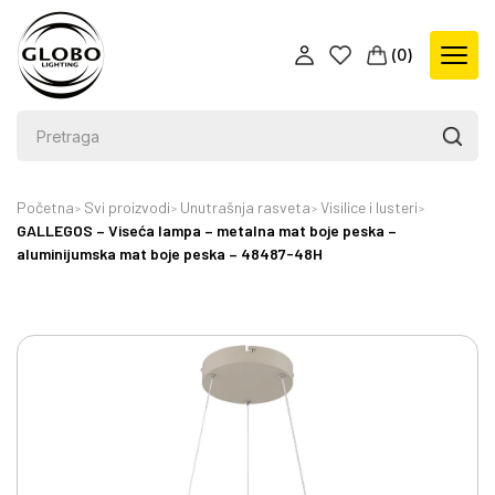
(
0
)
Početna
Svi proizvodi
Unutrašnja rasveta
Visilice i lusteri
GALLEGOS – Viseća lampa – metalna mat boje peska –
aluminijumska mat boje peska – 48487-48H