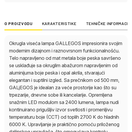
praktično pomoću priloženog daljinskog
upravljača, što omogućava kontrolu osvetljenosti,
fiksnih boja i funkcije memorije. Pored toga,
O PROIZVODU
KARAKTERISTIKE
TEHNIČKE INFORMACIJ
integrisani režim noćnog svetla obezbeđuje
prijatnu atmosferu u bilo koje doba dana.
GALLEGOS kombinuje visokokvalitetne materijale,
Okrugla viseća lampa GALLEGOS impresionira svojim
inovativnu tehnologiju i elegantan dizajn – savršen
modernim dizajnom i raznovrsnom funkcionalnošću.
izbor za sofisticirana rešenja za osvetljenje sa
Telo napravljeno od mat metala boje peska savršeno
stilom i udobnošću.
se usklađuje sa okruglim abažurom napravljenim od
aluminijuma boje peska i opal akrila, stvarajući
elegantan i suptilni izgled. Sa prečnikom od 500 mm,
GALjEGOS je idealan za veće prostorije kao što su
trpezarije, dnevne sobe ili kancelarije. Opremljena
snažnim LED modulom sa 2400 lumena, lampa nudi
kontinuirano prigušljiv izvor svetlosti i promenljivu
temperaturu boje (CCT) od toplih 2700 K do hladnih
6000 K. Upravljanje je praktično pomoću priloženog
daljinskog upravljača, što omogućava kontrolu