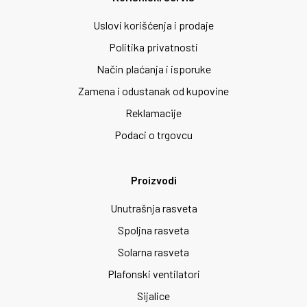
Uslovi korišćenja i prodaje
Politika privatnosti
Način plaćanja i isporuke
Zamena i odustanak od kupovine
Reklamacije
Podaci o trgovcu
Proizvodi
Unutrašnja rasveta
Spoljna rasveta
Solarna rasveta
Plafonski ventilatori
Sijalice