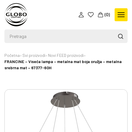
(
0
)
Početna
Svi proizvodi
Novi FEED proizvodi
FRANCINE – Viseća lampa – metalna mat boja oružja – metalna
srebrna mat – 67377-60H