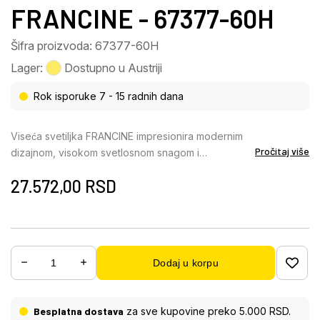
FRANCINE - 67377-60H
Šifra proizvoda: 67377-60H
Lager:
Dostupno u Austriji
Rok isporuke 7 - 15 radnih dana
Viseća svetiljka FRANCINE impresionira modernim
Pročitaj više
dizajnom, visokom svetlosnom snagom i
maksimalnom lakoćom upotrebe. Dva elegantno
27.572,00
RSD
oblikovana, podesiva prstena daju ovoj okrugloj
svetiljci dinamičan, arhitektonski izgled i čine je
stilskom fokusnom tačkom iznad trpezarijskih
stolova ili u dnevnim boravcima. Mat crno-
hromirano metalno kućište upotpunjeno je srebrno-
Dodaj u korpu
mat metalnim elementima i providnim akrilnim
površinama koje stvaraju prefinjene refleksije
svetlosti. Sa impresivnim snagama od 5.780 lumena,
Besplatna dostava
za sve kupovine preko 5.000 RSD.
FRANCINE pruža snažno i ravnomerno osvetljenje