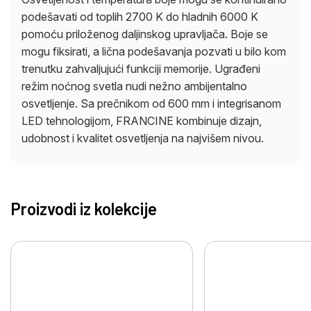
podešavati od toplih 2700 K do hladnih 6000 K
pomoću priloženog daljinskog upravljača. Boje se
mogu fiksirati, a lična podešavanja pozvati u bilo kom
trenutku zahvaljujući funkciji memorije. Ugrađeni
režim noćnog svetla nudi nežno ambijentalno
osvetljenje. Sa prečnikom od 600 mm i integrisanom
LED tehnologijom, FRANCINE kombinuje dizajn,
udobnost i kvalitet osvetljenja na najvišem nivou.
Proizvodi iz kolekcije