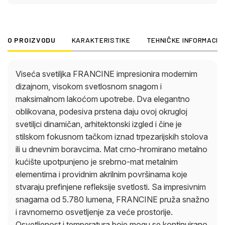
za veće prostorije. Osvetljenost i temperatura boje
mogu se kontinuirano podešavati od toplih 2700 K
do hladnih 6000 K pomoću priloženog daljinskog
O PROIZVODU
KARAKTERISTIKE
TEHNIČKE INFORMACIJ
upravljača. Boje se mogu fiksirati, a lična
podešavanja pozvati u bilo kom trenutku
zahvaljujući funkciji memorije. Ugrađeni režim
Viseća svetiljka FRANCINE impresionira modernim
noćnog svetla nudi nežno ambijentalno osvetljenje.
dizajnom, visokom svetlosnom snagom i
Sa prečnikom od 600 mm i integrisanom LED
maksimalnom lakoćom upotrebe. Dva elegantno
tehnologijom, FRANCINE kombinuje dizajn,
oblikovana, podesiva prstena daju ovoj okrugloj
udobnost i kvalitet osvetljenja na najvišem nivou.
svetiljci dinamičan, arhitektonski izgled i čine je
stilskom fokusnom tačkom iznad trpezarijskih stolova
ili u dnevnim boravcima. Mat crno-hromirano metalno
kućište upotpunjeno je srebrno-mat metalnim
elementima i providnim akrilnim površinama koje
stvaraju prefinjene refleksije svetlosti. Sa impresivnim
snagama od 5.780 lumena, FRANCINE pruža snažno
i ravnomerno osvetljenje za veće prostorije.
Osvetljenost i temperatura boje mogu se kontinuirano