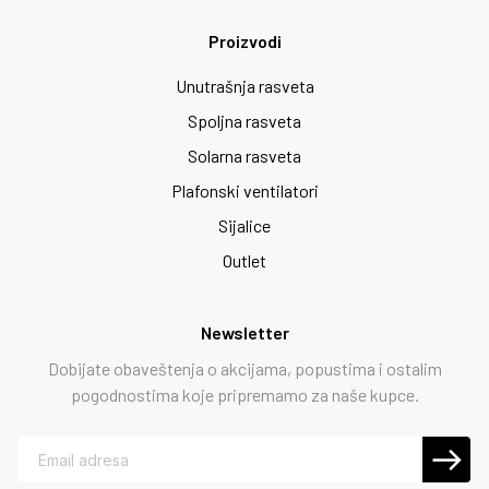
Proizvodi
Unutrašnja rasveta
Spoljna rasveta
Solarna rasveta
Plafonski ventilatori
Sijalice
Outlet
Newsletter
Dobijate obaveštenja o akcijama, popustima i ostalim
pogodnostima koje pripremamo za naše kupce.