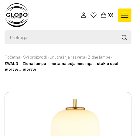
(
0
)
Početna
Svi proizvodi
Unutrašnja rasveta
Zidne lampe
EWALD – Zidna lampa – metalna boja mesinga – staklo opal –
15217W – 15217W