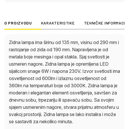
minuta.
O PROIZVODU
KARAKTERISTIKE
TEHNIČKE INFORMACIJ
Zidna lampa ima širinu od 135 mm, visinu od 290 mm i
rastojanje od zida od 190 mm. Napravljena je od
metala boje mesinga i opal stakla. Sjaj svetlosti je
usmeren nagore. Zidna lampa je opremljena LED
sijalicom snage 6W i napona 230V. Izvor svetlosti ima
osvetljenost od 600lm i izlaznu osvetljenost od
360lm na temperaturi boje od 3000K. Zidna lampa je
moderan i elegantan element osvetljenja, savršen za
dnevnu sobu, trpezariju ili spavaću sobu. Sa svojim
sjajem usmerenim nagore, stvara prijatnu atmosferu u
svakoj prostoriji. Zidna lampa se lako instalira i može
se sastaviti za nekoliko minuta.