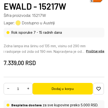
EWALD - 15217W
Šifra proizvoda: 15217W
Lager:
Dostupno u Austriji
Rok isporuke 7 - 15 radnih dana
Zidna lampa ima širinu od 135 mm, visinu od 290 mm
Pročitaj više
i rastojanje od zida od 190 mm. Napravljena je od
metala boje mesinga i opal stakla. Sjaj svetlosti je
7.339,00
RSD
usmeren nagore. Zidna lampa je opremljena LED
sijalicom snage 6W i napona 230V. Izvor svetlosti
ima osvetljenost od 600lm i izlaznu osvetljenost od
360lm na temperaturi boje od 3000K. Zidna lampa
je moderan i elegantan element osvetljenja,
Dodaj u korpu
savršen za dnevnu sobu, trpezariju ili spavaću
sobu. Sa svojim sjajem usmerenim nagore, stvara
prijatnu atmosferu u svakoj prostoriji. Zidna lampa
Besplatna dostava
za sve kupovine preko 5.000 RSD.
se lako instalira i može se sastaviti za nekoliko