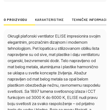
raspoloženje – od prijatno tople do vedre i hladne.
Boje se mogu fiksirati, a praktična funkcija memorije
čuva vaše poslednje podešavanje. Ventilator se
O PROIZVODU
KARAKTERISTIKE
TEHNIČKE INFORMACIJ
praktično kontroliše pomoću daljinskog upravljača
koji je uključen u isporuku. ELISE elegantno
kombinuje oblik, funkciju i udobnost – savršeno za
Okrugli plafonski ventilator ELISE impresionira svojim
stilske, sofisticirane životne prostore.
elegantnim, prozračnim dizajnom i modernom
tehnologijom. Pet lopatica u stilizovanom obliku lista
napravljene su od sive, mat plastike i daju ventilatoru
organski, bezvremenski dodir. Telo napravljeno od
mat belog metala, aluminijuma i plastike harmonično
se uklapa u svetle koncepte življenja. Abažur
napravljen od mat belog metala sa opal belom
plastikom obezbeđuje nežnu, ravnomernu raspodelu
svetlosti. Sa 1897 lumena svetlosnog izlaza i CCT
funkcijom od 3000 K do 6000 K, ELISE nudi pravu
boju svetlosti za svako raspoloženje – od prijatno
tople do vedre i hladne. Boje se mogu fiksirati, a