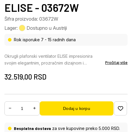
ELISE - 03672W
Šifra proizvoda: 03672W
Lager:
Dostupno u Austriji
Rok isporuke 7 - 15 radnih dana
Okrugli plafonski ventilator ELISE impresionira
Pročitaj više
svojim elegantnim, prozračnim dizajnom i
modernom tehnologijom. Pet lopatica u stilizovanom
32.519,00
RSD
obliku lista napravljene su od sive, mat plastike i
daju ventilatoru organski, bezvremenski dodir. Telo
napravljeno od mat belog metala, aluminijuma i
plastike harmonično se uklapa u svetle koncepte
življenja. Abažur napravljen od mat belog metala sa
Dodaj u korpu
opal belom plastikom obezbeđuje nežnu,
ravnomernu raspodelu svetlosti. Sa 1897 lumena
svetlosnog izlaza i CCT funkcijom od 3000 K do
Besplatna dostava
za sve kupovine preko 5.000 RSD.
6000 K, ELISE nudi pravu boju svetlosti za svako