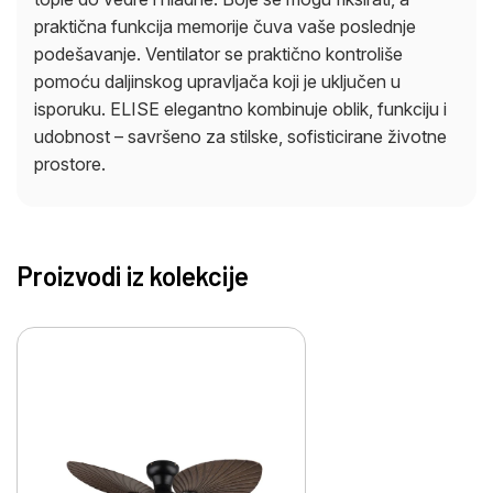
praktična funkcija memorije čuva vaše poslednje
podešavanje. Ventilator se praktično kontroliše
pomoću daljinskog upravljača koji je uključen u
isporuku. ELISE elegantno kombinuje oblik, funkciju i
udobnost – savršeno za stilske, sofisticirane životne
prostore.
Proizvodi iz kolekcije