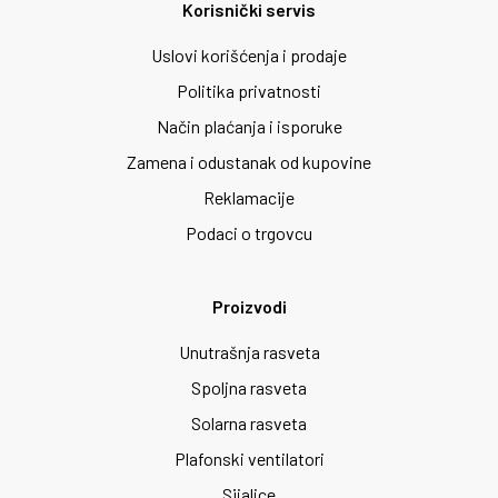
Korisnički servis
Uslovi korišćenja i prodaje
Politika privatnosti
Način plaćanja i isporuke
Zamena i odustanak od kupovine
Reklamacije
Podaci o trgovcu
Proizvodi
Unutrašnja rasveta
Spoljna rasveta
Solarna rasveta
Plafonski ventilatori
Sijalice