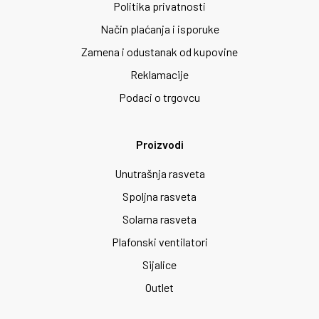
Politika privatnosti
Način plaćanja i isporuke
Zamena i odustanak od kupovine
Reklamacije
Podaci o trgovcu
Proizvodi
Unutrašnja rasveta
Spoljna rasveta
Solarna rasveta
Plafonski ventilatori
Sijalice
Outlet