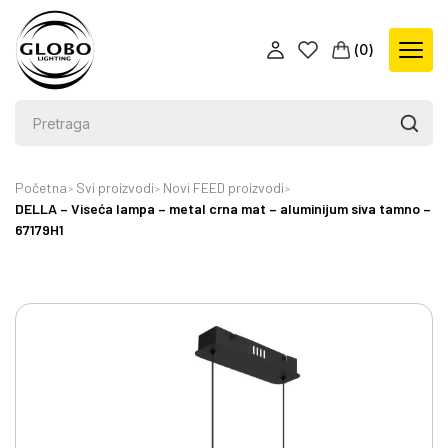
(
0
)
Početna
Svi proizvodi
Novi FEED proizvodi
DELLA – Viseća lampa – metal crna mat – aluminijum siva tamno –
67179H1