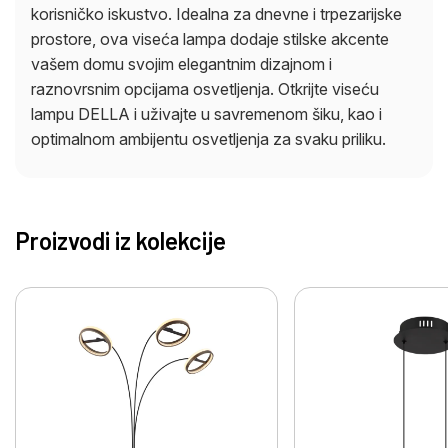
korisničko iskustvo. Idealna za dnevne i trpezarijske
prostore, ova viseća lampa dodaje stilske akcente
vašem domu svojim elegantnim dizajnom i
raznovrsnim opcijama osvetljenja. Otkrijte viseću
lampu DELLA i uživajte u savremenom šiku, kao i
optimalnom ambijentu osvetljenja za svaku priliku.
Proizvodi iz kolekcije