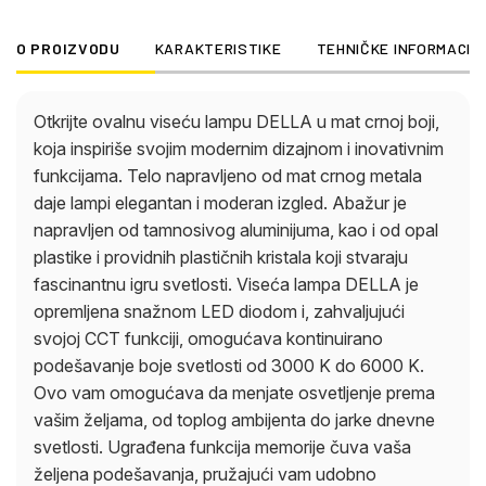
željama, od toplog ambijenta do jarke dnevne
svetlosti. Ugrađena funkcija memorije čuva vaša
O PROIZVODU
KARAKTERISTIKE
TEHNIČKE INFORMACIJ
željena podešavanja, pružajući vam udobno
korisničko iskustvo. Idealna za dnevne i
trpezarijske prostore, ova viseća lampa dodaje
Otkrijte ovalnu viseću lampu DELLA u mat crnoj boji,
stilske akcente vašem domu svojim elegantnim
koja inspiriše svojim modernim dizajnom i inovativnim
dizajnom i raznovrsnim opcijama osvetljenja. Otkrijte
funkcijama. Telo napravljeno od mat crnog metala
viseću lampu DELLA i uživajte u savremenom šiku,
daje lampi elegantan i moderan izgled. Abažur je
kao i optimalnom ambijentu osvetljenja za svaku
napravljen od tamnosivog aluminijuma, kao i od opal
priliku.
plastike i providnih plastičnih kristala koji stvaraju
fascinantnu igru svetlosti. Viseća lampa DELLA je
opremljena snažnom LED diodom i, zahvaljujući
svojoj CCT funkciji, omogućava kontinuirano
podešavanje boje svetlosti od 3000 K do 6000 K.
Ovo vam omogućava da menjate osvetljenje prema
vašim željama, od toplog ambijenta do jarke dnevne
svetlosti. Ugrađena funkcija memorije čuva vaša
željena podešavanja, pružajući vam udobno