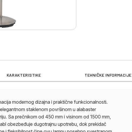
KARAKTERISTIKE
TEHNIČKE INFORMACIJE
ja modernog dizajna i praktične funkcionalnosti.
a elegantnom staklenom površinom u alabaster
storiju. Sa prečnikom od 450 mm i visinom od 1500 mm,
 kabl obezbeđuje dugotrajnu upotrebu, dok prekidač
e i fleksibilnost čine ovu lampu posebno svestranom,