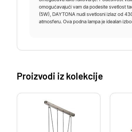
omogućavajući vam da podesite svetlost ta
(5W), DAYTONA nudi svetlosni izlaz od 430lm
atmosferu. Ova podna lampa je idealan izbor 
Proizvodi iz kolekcije