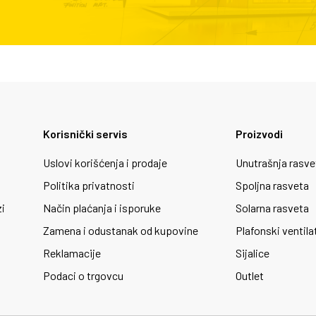
Korisnički servis
Proizvodi
Uslovi korišćenja i prodaje
Unutrašnja rasve
Politika privatnosti
Spoljna rasveta
zi
Način plaćanja i isporuke
Solarna rasveta
Zamena i odustanak od kupovine
Plafonski ventila
Reklamacije
Sijalice
Podaci o trgovcu
Outlet