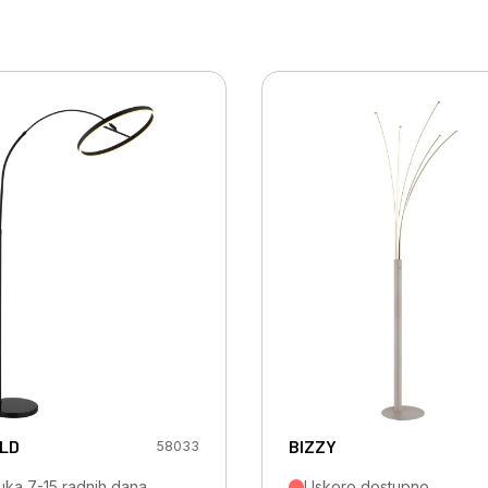
LD
BIZZY
58033
uka 7-15 radnih dana
Uskoro dostupno