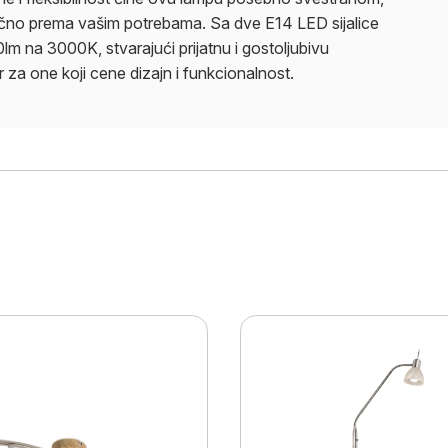
čno prema vašim potrebama. Sa dve E14 LED sijalice
 na 3000K, stvarajući prijatnu i gostoljubivu
za one koji cene dizajn i funkcionalnost.