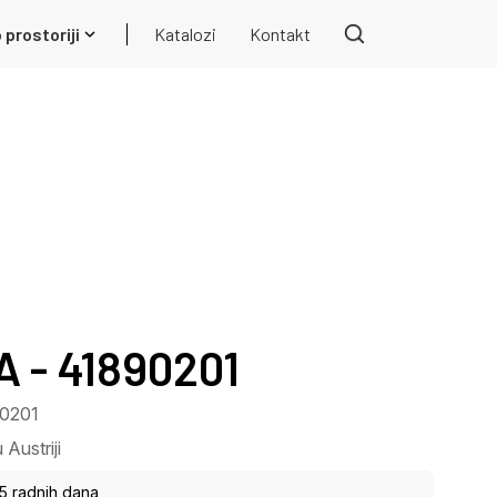
 prostoriji
Katalozi
Kontakt
 - 41890201
90201
Austriji
15 radnih dana