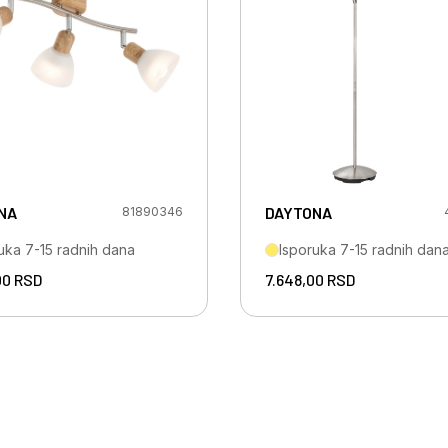
NA
DAYTONA
81890346
uka 7-15 radnih dana
Isporuka 7-15 radnih dan
00
RSD
7.648,00
RSD