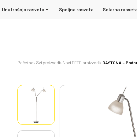
Unutrašnja rasveta
Spoljna rasveta
Solarna rasvet
Početna
Svi proizvodi
Novi FEED proizvodi
DAYTONA – Podna l