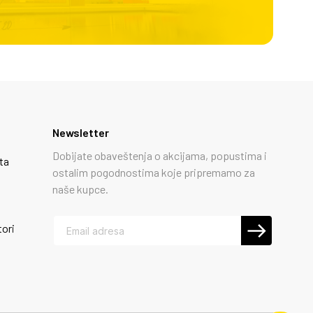
Newsletter
Dobijate obaveštenja o akcijama, popustima i
ta
ostalim pogodnostima koje pripremamo za
naše kupce.
tori