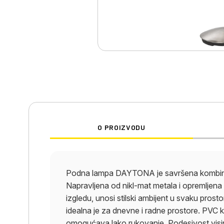
O PROIZVODU
Podna lampa DAYTONA je savršena kombinaci
Napravljena od nikl-mat metala i opremljen
izgledu, unosi stilski ambijent u svaku pro
idealna je za dnevne i radne prostore. PVC
omogućava lako rukovanje. Podesivost visin