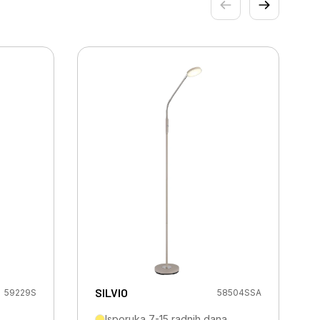
SILVIO
59229S
58504SSA
Isporuka 7-15 radnih dana