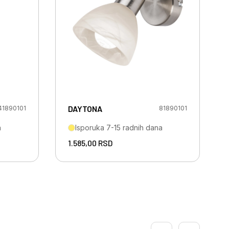
DAYTONA
41890101
81890101
a
Isporuka 7-15 radnih dana
1.585,00
RSD