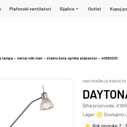
a
Plafonski ventilatori
Sijalice
Outlet
Kupuj po
ampa – metal nikl mat – staklo bela optika alabaster – 41890201
UNUTRAŠNJA RASVETA
DAYTONA
Šifra proizvoda: 418
Lager:
Dostupno u 
Rok isporuke 7 - 