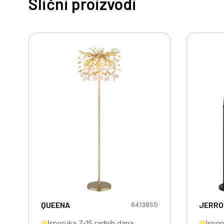
Slični proizvodi
QUEENA
JERRO
64138SG
Isporuka 7-15 radnih dana
Ispor