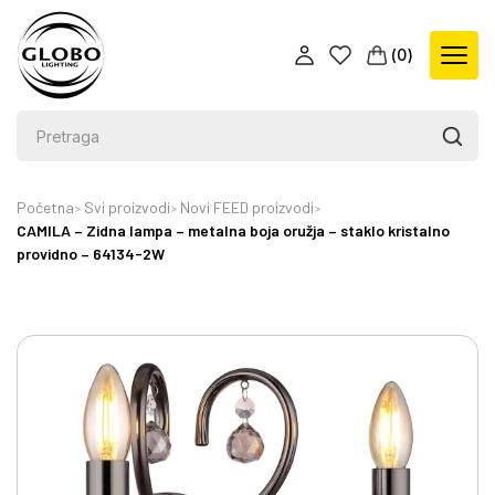
(
0
)
Početna
Svi proizvodi
Novi FEED proizvodi
CAMILA – Zidna lampa – metalna boja oružja – staklo kristalno
providno – 64134-2W