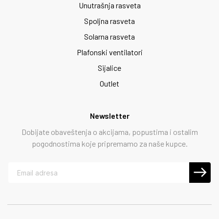
Unutrašnja rasveta
Spoljna rasveta
Solarna rasveta
Plafonski ventilatori
Sijalice
Outlet
Newsletter
Dobijate obaveštenja o akcijama, popustima i ostalim
pogodnostima koje pripremamo za naše kupce.