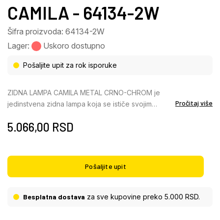
CAMILA - 64134-2W
Šifra proizvoda: 64134-2W
Lager:
Uskoro dostupno
Pošaljite upit za rok isporuke
ZIDNA LAMPA CAMILA METAL CRNO-CHROM je
Pročitaj više
jedinstvena zidna lampa koja se ističe svojim
tradicionalnim svetlima i dva zakrivljena kraka. WL
5.066,00
RSD
nagore joj daje klasičan dodir i savršeno se uklapa
u svako moderno ili tradicionalno okruženje. Telo je
napravljeno od metala u crnoj i hrom boji, što stvara
plemenit i bezvremenski dizajn. Abažur je
Pošaljite upit
napravljen od providnih i dimljenih staklenih kristala
koji stvaraju elegantan i veličanstven izgled. Ova
kombinacija materijala i oblika stvara jedinstvenu
Besplatna dostava
za sve kupovine preko 5.000 RSD.
atmosferu u svakoj prostoriji, bilo da je u pitanju
kancelarija, dnevna soba ili trpezarija. ZIDNA LAMPA