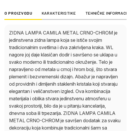
CAMILA METAL CRNO-CHROM je savršen dodatak
za svaku dekoraciju koja kombinuje tradicionalni
O PROIZVODU
KARAKTERISTIKE
TEHNIČKE INFORMACIJ
šarm sa modernim elementima.
ZIDNA LAMPA CAMILA METAL CRNO-CHROM je
jedinstvena zidna lampa koja se ističe svojim
tradicionalnim svetlima i dva zakrivljena kraka. WL
nagore joj daje klasičan dodir i savršeno se uklapa u
svako moderno ili tradicionalno okruženje. Telo je
napravljeno od metala u crnoj i hrom boji, što stvara
plemenit i bezvremenski dizajn. Abažur je napravljen
od providnih i dimljenih staklenih kristala koji stvaraju
elegantan i veličanstven izgled. Ova kombinacija
materijala i oblika stvara jedinstvenu atmosferu u
svakoj prostoriji, bilo da je u pitanju kancelarija,
dnevna soba ili trpezarija. ZIDNA LAMPA CAMILA
METAL CRNO-CHROM je savršen dodatak za svaku
dekoraciju koja kombinuje tradicionalni šarm sa